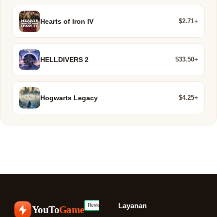
$2.71+
Hearts of Iron IV
$33.50+
HELLDIVERS 2
$4.25+
Hogwarts Legacy
Layanan
YouTo
Game