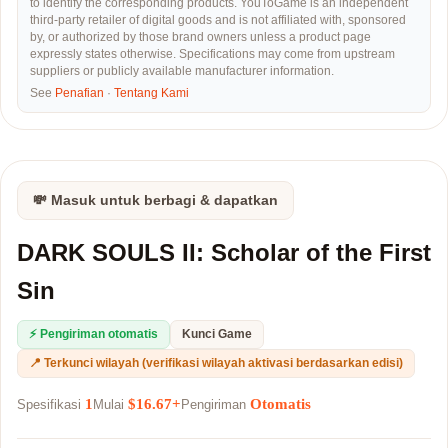
to identify the corresponding products. YouToGame is an independent
third-party retailer of digital goods and is not affiliated with, sponsored
by, or authorized by those brand owners unless a product page
expressly states otherwise. Specifications may come from upstream
suppliers or publicly available manufacturer information.
See
Penafian
·
Tentang Kami
💸 Masuk untuk berbagi & dapatkan
DARK SOULS II: Scholar of the First
Sin
⚡ Pengiriman otomatis
Kunci Game
📍 Terkunci wilayah (verifikasi wilayah aktivasi berdasarkan edisi)
1
$16.67+
Otomatis
Spesifikasi
Mulai
Pengiriman