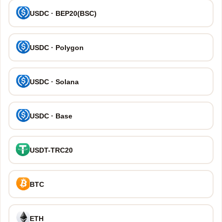
USDC · BEP20(BSC)
USDC · Polygon
USDC · Solana
USDC · Base
USDT-TRC20
BTC
ETH