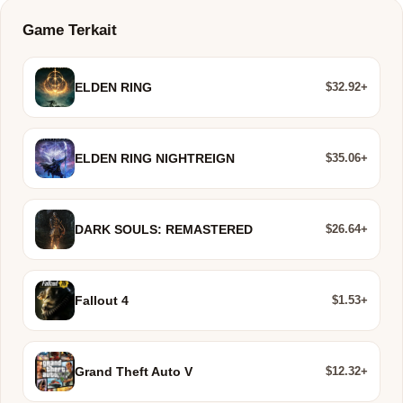
Game Terkait
$32.92+
ELDEN RING
$35.06+
ELDEN RING NIGHTREIGN
$26.64+
DARK SOULS: REMASTERED
$1.53+
Fallout 4
$12.32+
Grand Theft Auto V