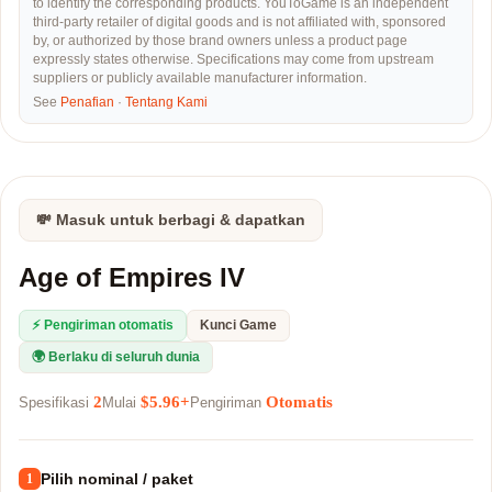
to identify the corresponding products. YouToGame is an independent
third-party retailer of digital goods and is not affiliated with, sponsored
by, or authorized by those brand owners unless a product page
expressly states otherwise. Specifications may come from upstream
suppliers or publicly available manufacturer information.
See
Penafian
·
Tentang Kami
💸 Masuk untuk berbagi & dapatkan
Age of Empires IV
⚡ Pengiriman otomatis
Kunci Game
🌍 Berlaku di seluruh dunia
2
$5.96+
Otomatis
Spesifikasi
Mulai
Pengiriman
Pilih nominal / paket
1