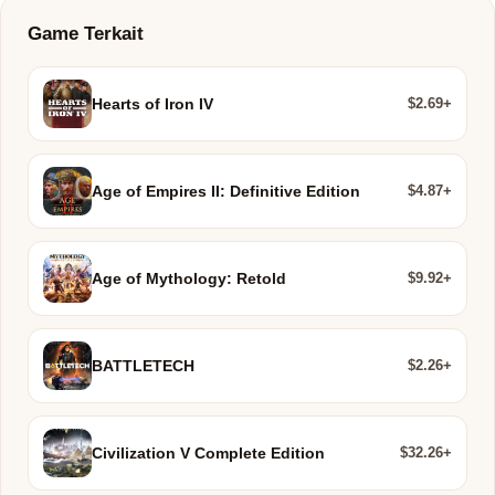
Game Terkait
$2.69+
Hearts of Iron IV
$4.87+
Age of Empires II: Definitive Edition
$9.92+
Age of Mythology: Retold
$2.26+
BATTLETECH
$32.26+
Civilization V Complete Edition