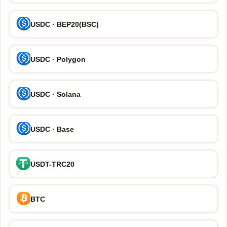
USDC · BEP20(BSC)
USDC · Polygon
USDC · Solana
USDC · Base
USDT-TRC20
BTC