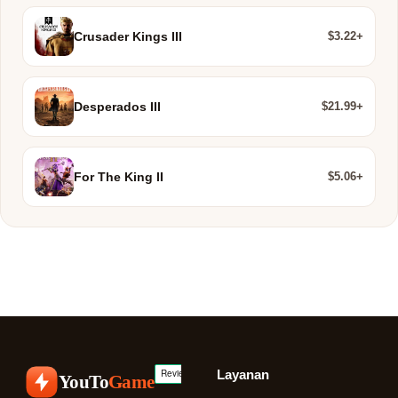
$3.22+
Crusader Kings III
$21.99+
Desperados III
$5.06+
For The King II
Layanan
YouTo
Game