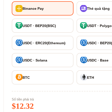
Binance Pay
Thẻ quà tặng
USDT · BEP20(BSC)
USDT · Polyg
USDC · ERC20(Ethereum)
USDC · BEP20
USDC · Solana
USDC · Base
BTC
ETH
Số tiền phải trả
$
12.32