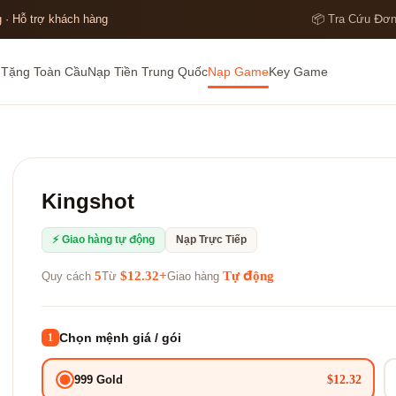
 · Hỗ trợ khách hàng
📦 Tra Cứu Đơ
 Tặng Toàn Cầu
Nạp Tiền Trung Quốc
Nạp Game
Key Game
Kingshot
⚡ Giao hàng tự động
Nạp Trực Tiếp
5
$12.32+
Tự động
Quy cách
Từ
Giao hàng
Chọn mệnh giá / gói
1
$12.32
999 Gold