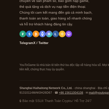
chuyên về sản phẩm số, bao gồm nạp game,
thẻ quà tặng và dịch vụ nạp tiền điện thoại.
Chúng tôi cam kết mang đến giá cả minh bạch,
thanh toán an toàn, giao hàng số nhanh chóng
và hỗ trợ khách hàng đáng tin cậy.
₮
$
₿
Ł
Telegram
X / Twitter
YouToGame là nhà bán lẻ bên thứ ba độc lập về hàng hóa số. Mọi t
liên kết, chứng thực hay ủy quyền.
Shanghai Haihaitong Network Co., Ltd.
· china·shanghai · Địa chỉ 
91310114MAK0H26D67 · ☎
+86 15611004108
· ✉
mail@youtoga
🔒 Bảo mật SSL
⛓ Thanh Toán Crypto
✓ Hỗ Trợ 24/7