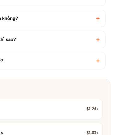
+
ền không?
+
hì sao?
+
ợ?
$1.24+
$1.03+
es