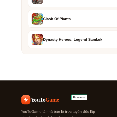
Clash Of Plants
Dynasty Heroes: Legend Samkok
YouTo
Game
YouToGame là nhà bán lẻ trực tuyến độc lập