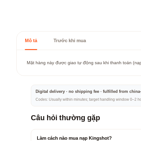
Mô tả
Trước khi mua
Mặt hàng này được giao tự động sau khi thanh toán (nạp t
Digital delivery · no shipping fee · fulfilled from chi
Codes: Usually within minutes; target handling window 0–2 hou
Câu hỏi thường gặp
Làm cách nào mua nạp Kingshot?