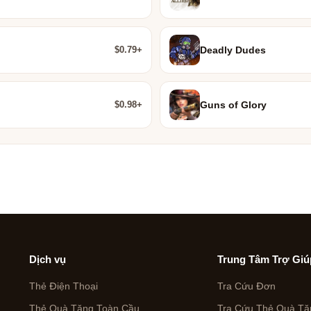
$0.79+
Deadly Dudes
$0.98+
Guns of Glory
Dịch vụ
Trung Tâm Trợ Giú
Thẻ Điện Thoại
Tra Cứu Đơn
Thẻ Quà Tặng Toàn Cầu
Tra Cứu Thẻ Quà Tặ