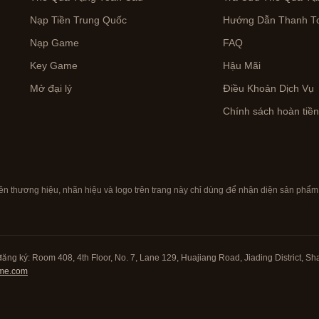
Nạp Tiền Trung Quốc
Hướng Dẫn Thanh To
Nạp Game
FAQ
Key Game
Hậu Mãi
Mở đại lý
Điều Khoản Dịch Vụ
Chính sách hoàn tiề
ên thương hiệu, nhãn hiệu và logo trên trang này chỉ dùng để nhận diện sản phẩ
đăng ký: Room 408, 4th Floor, No. 7, Lane 129, Huajiang Road, Jiading District, Sh
me.com