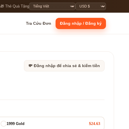
n
🎁 Thẻ Quà Tặng
Tra Cứu Đơn
Đăng nhập / Đăng ký
💸 Đăng nhập để chia sẻ & kiếm tiền
$24.63
1999 Gold