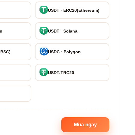
USDT · ERC20(Ethereum)
on
USDT · Solana
(BSC)
USDC · Polygon
USDT-TRC20
Mua ngay