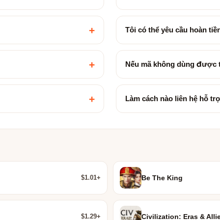
+
Tôi có thể yêu cầu hoàn ti
+
Nếu mã không dùng được t
+
Làm cách nào liên hệ hỗ tr
$1.01+
Be The King
$1.29+
Civilization: Eras & Alli