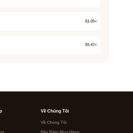
$1.05+
$5.47+
p
Về Chúng Tôi
Về Chúng Tôi
ng
Bảo Đảm Mua Hàng