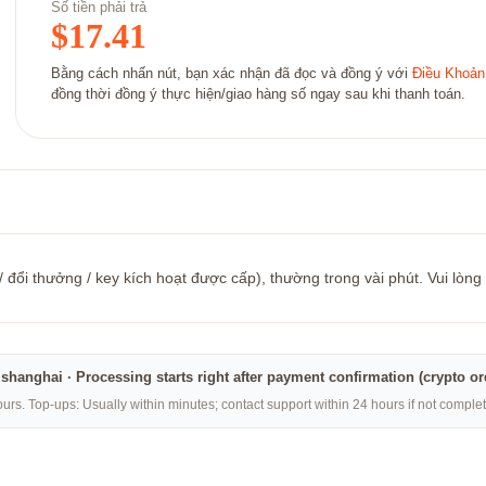
Số tiền phải trả
$
17.41
Bằng cách nhấn nút, bạn xác nhận đã đọc và đồng ý với
Điều Khoản
đồng thời đồng ý thực hiện/giao hàng số ngay sau khi thanh toán.
đổi thưởng / key kích hoạt được cấp), thường trong vài phút. Vui lòng
na·shanghai · Processing starts right after payment confirmation (crypto o
rs. Top-ups: Usually within minutes; contact support within 24 hours if not compl