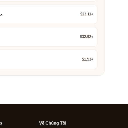
$23.11+
ux
$32.92+
$1.53+
p
Về Chúng Tôi