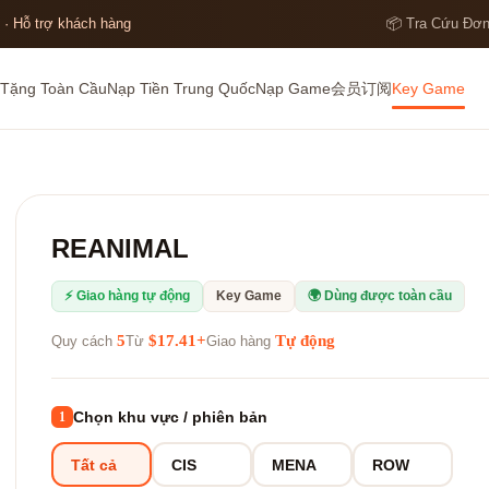
 · Hỗ trợ khách hàng
📦 Tra Cứu Đơ
Tặng Toàn Cầu
Nạp Tiền Trung Quốc
Nạp Game
会员订阅
Key Game
REANIMAL
⚡ Giao hàng tự động
Key Game
🌍 Dùng được toàn cầu
5
$17.41+
Tự động
Quy cách
Từ
Giao hàng
Chọn khu vực / phiên bản
1
Tất cả
CIS
MENA
ROW