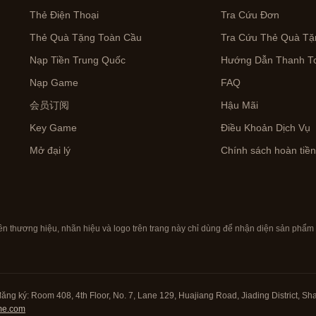
Thẻ Điện Thoại
Tra Cứu Đơn
Thẻ Quà Tặng Toàn Cầu
Tra Cứu Thẻ Quà Tặ
Nạp Tiền Trung Quốc
Hướng Dẫn Thanh To
Nạp Game
FAQ
会员订阅
Hậu Mãi
Key Game
Điều Khoản Dịch Vụ
Mở đại lý
Chính sách hoàn tiề
ên thương hiệu, nhãn hiệu và logo trên trang này chỉ dùng để nhận diện sản phẩ
đăng ký: Room 408, 4th Floor, No. 7, Lane 129, Huajiang Road, Jiading District, Sh
me.com