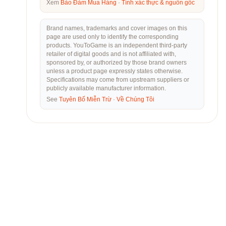
Xem
Bảo Đảm Mua Hàng
·
Tính xác thực & nguồn gốc
Brand names, trademarks and cover images on this
page are used only to identify the corresponding
products. YouToGame is an independent third-party
retailer of digital goods and is not affiliated with,
sponsored by, or authorized by those brand owners
unless a product page expressly states otherwise.
Specifications may come from upstream suppliers or
publicly available manufacturer information.
See
Tuyên Bố Miễn Trừ
·
Về Chúng Tôi