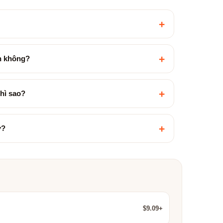
+
+
ền không?
+
hì sao?
+
ợ?
$9.09+