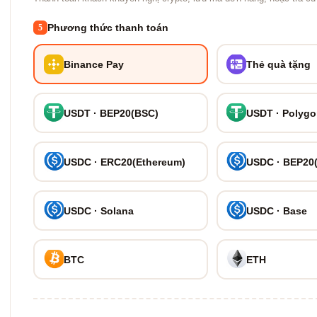
Phương thức thanh toán
5
Binance Pay
Thẻ quà tặng
USDT · BEP20(BSC)
USDT · Polyg
USDC · ERC20(Ethereum)
USDC · BEP20
USDC · Solana
USDC · Base
BTC
ETH