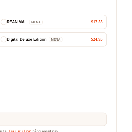
$17.55
REANIMAL
MENA
$24.93
Digital Deluxe Edition
MENA
u tại
Tra Cứu Đơn
bằng email này.