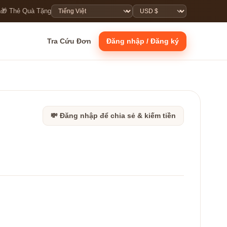
n
🎁 Thẻ Quà Tặng
Tra Cứu Đơn
Đăng nhập / Đăng ký
💸 Đăng nhập để chia sẻ & kiếm tiền