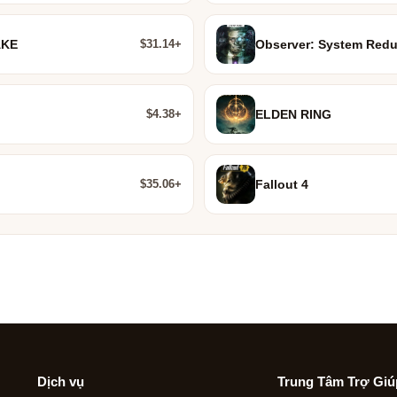
$31.14+
AKE
Observer: System Red
$4.38+
ELDEN RING
$35.06+
Fallout 4
Dịch vụ
Trung Tâm Trợ Giú