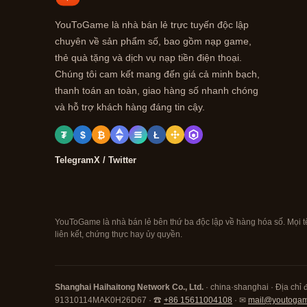
YouToGame là nhà bán lẻ trực tuyến độc lập
chuyên về sản phẩm số, bao gồm nạp game,
thẻ quà tặng và dịch vụ nạp tiền điện thoại.
Chúng tôi cam kết mang đến giá cả minh bạch,
thanh toán an toàn, giao hàng số nhanh chóng
và hỗ trợ khách hàng đáng tin cậy.
₮
$
₿
Ł
Telegram
X / Twitter
YouToGame là nhà bán lẻ bên thứ ba độc lập về hàng hóa số. Mọi t
liên kết, chứng thực hay ủy quyền.
Shanghai Haihaitong Network Co., Ltd.
· china·shanghai · Địa chỉ 
91310114MAK0H26D67 · ☎
+86 15611004108
· ✉
mail@youtoga