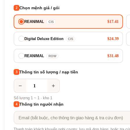
Chọn mệnh giá / gói
2
$17.41
REANIMAL
CIS
$24.39
Digital Deluxe Edition
CIS
$31.48
REANIMAL
ROW
Thông tin số lượng / nạp tiền
3
−
+
Số lượng 1 ~ 1 · kho 1
Thông tin người nhận
4
Thanh toán khách khuyến nghị crypto; lưu mã đơn hàng, hoặc tra cứ