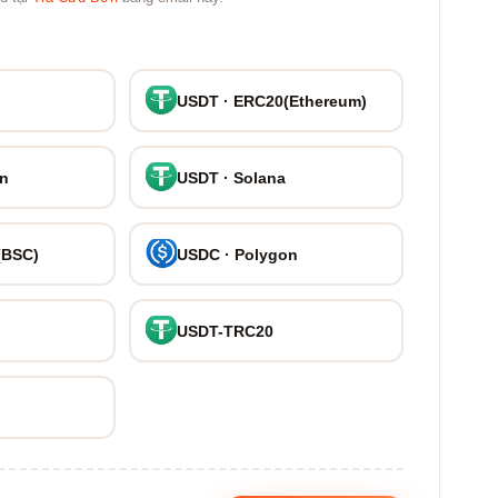
USDT · ERC20(Ethereum)
on
USDT · Solana
(BSC)
USDC · Polygon
USDT-TRC20