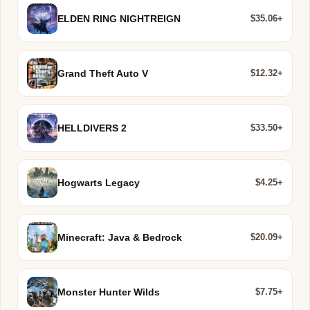
$35.06+
ELDEN RING NIGHTREIGN
$12.32+
Grand Theft Auto V
$33.50+
HELLDIVERS 2
$4.25+
Hogwarts Legacy
$20.09+
Minecraft: Java & Bedrock
$7.75+
Monster Hunter Wilds