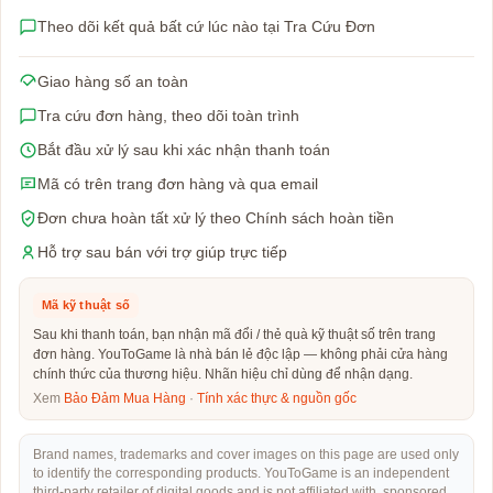
Theo dõi kết quả bất cứ lúc nào tại Tra Cứu Đơn
Giao hàng số an toàn
Tra cứu đơn hàng, theo dõi toàn trình
Bắt đầu xử lý sau khi xác nhận thanh toán
Mã có trên trang đơn hàng và qua email
Đơn chưa hoàn tất xử lý theo Chính sách hoàn tiền
Hỗ trợ sau bán với trợ giúp trực tiếp
Mã kỹ thuật số
Sau khi thanh toán, bạn nhận mã đổi / thẻ quà kỹ thuật số trên trang
đơn hàng. YouToGame là nhà bán lẻ độc lập — không phải cửa hàng
chính thức của thương hiệu. Nhãn hiệu chỉ dùng để nhận dạng.
Xem
Bảo Đảm Mua Hàng
·
Tính xác thực & nguồn gốc
Brand names, trademarks and cover images on this page are used only
to identify the corresponding products. YouToGame is an independent
third-party retailer of digital goods and is not affiliated with, sponsored