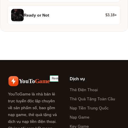
$3.18+
Ready or Not
Dịch vụ
YouTo
Game
Thẻ Điện Thoại
YouToGame là nhà bán lẻ
Thẻ Quà Tặng Toàn Cầu
trực tuyến độc lập chuyên
về sản phẩm số, bao gồm
Nạp Tiền Trung Quốc
nạp game, thẻ quà tặng và
Nạp Game
dịch vụ nạp tiền điện thoại.
Key Game