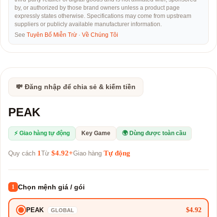
by, or authorized by those brand owners unless a product page
expressly states otherwise. Specifications may come from upstream
suppliers or publicly available manufacturer information.
See
Tuyên Bố Miễn Trừ
·
Về Chúng Tôi
💸 Đăng nhập để chia sẻ & kiếm tiền
PEAK
⚡ Giao hàng tự động
Key Game
🌍 Dùng được toàn cầu
1
$4.92+
Tự động
Quy cách
Từ
Giao hàng
Chọn mệnh giá / gói
1
$4.92
PEAK
GLOBAL