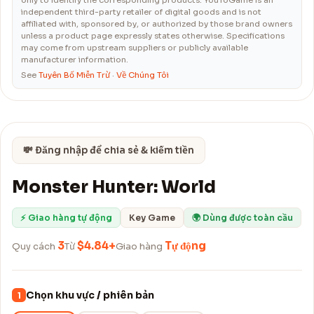
only to identify the corresponding products. YouToGame is an
independent third-party retailer of digital goods and is not
affiliated with, sponsored by, or authorized by those brand owners
unless a product page expressly states otherwise. Specifications
may come from upstream suppliers or publicly available
manufacturer information.
See
Tuyên Bố Miễn Trừ
·
Về Chúng Tôi
💸 Đăng nhập để chia sẻ & kiếm tiền
Monster Hunter: World
⚡ Giao hàng tự động
Key Game
🌍 Dùng được toàn cầu
3
$4.84+
Tự động
Quy cách
Từ
Giao hàng
Chọn khu vực / phiên bản
1