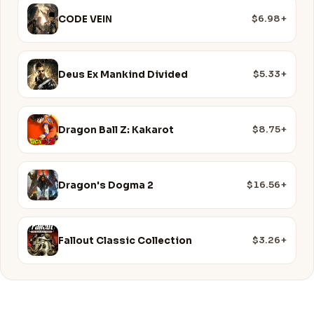
$6.98+
CODE VEIN
$5.33+
Deus Ex Mankind Divided
$8.75+
Dragon Ball Z: Kakarot
$16.56+
Dragon's Dogma 2
$3.26+
Fallout Classic Collection