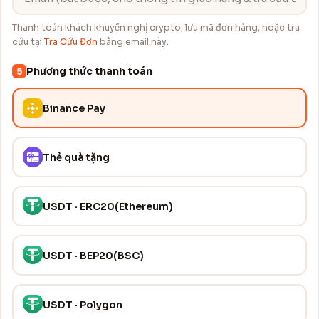
Thanh toán khách khuyến nghị crypto; lưu mã đơn hàng, hoặc tra
cứu tại
Tra Cứu Đơn
bằng email này.
Phương thức thanh toán
5
Binance Pay
Thẻ quà tặng
USDT · ERC20(Ethereum)
USDT · BEP20(BSC)
USDT · Polygon