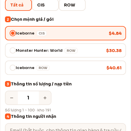
Tất cả
CIS
ROW
Chọn mệnh giá / gói
2
$4.84
Iceborne
CIS
$30.38
Monster Hunter: World
ROW
$40.61
Iceborne
ROW
Thông tin số lượng / nạp tiền
3
−
+
Số lượng 1 ~ 100 · kho 191
Thông tin người nhận
4