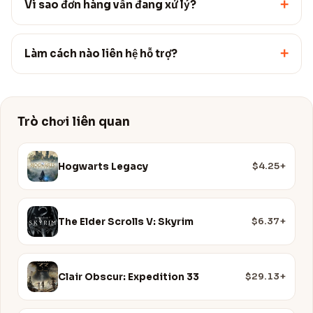
+
Vì sao đơn hàng vẫn đang xử lý?
+
Làm cách nào liên hệ hỗ trợ?
Trò chơi liên quan
$4.25+
Hogwarts Legacy
$6.37+
The Elder Scrolls V: Skyrim
$29.13+
Clair Obscur: Expedition 33