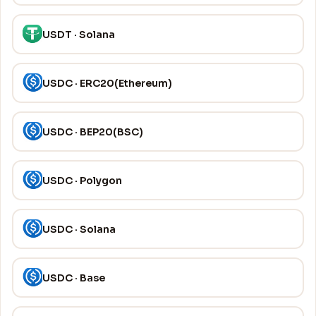
USDT · Solana
USDC · ERC20(Ethereum)
USDC · BEP20(BSC)
USDC · Polygon
USDC · Solana
USDC · Base