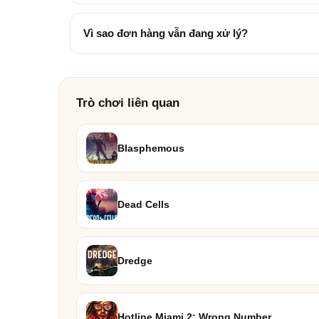
Vì sao đơn hàng vẫn đang xử lý?
Trò chơi liên quan
Blasphemous
Dead Cells
Dredge
Hotline Miami 2: Wrong Number