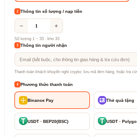
Thông tin số lượng / nạp tiền
2
−
+
Số lượng 1 ~ 33 · kho 33
Thông tin người nhận
3
Thanh toán khách khuyến nghị crypto; lưu mã đơn hàng, hoặc tra cứ
Phương thức thanh toán
4
Binance Pay
Thẻ quà tặng
USDT · BEP20(BSC)
USDT · Polyg