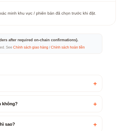
 xác minh khu vực / phiên bản đã chọn trước khi đặt.
rders after required on-chain confirmations).
eted. See
Chính sách giao hàng
/
Chính sách hoàn tiền
+
+
ền không?
+
hì sao?