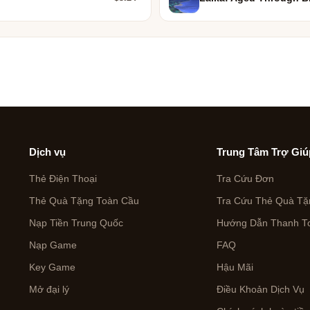
Dịch vụ
Trung Tâm Trợ Giú
Thẻ Điện Thoại
Tra Cứu Đơn
Thẻ Quà Tặng Toàn Cầu
Tra Cứu Thẻ Quà Tặ
Nạp Tiền Trung Quốc
Hướng Dẫn Thanh To
Nạp Game
FAQ
Key Game
Hậu Mãi
Mở đại lý
Điều Khoản Dịch Vụ