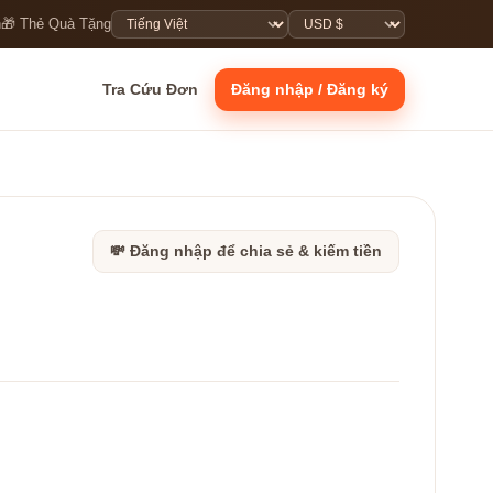
n
🎁 Thẻ Quà Tặng
Tra Cứu Đơn
Đăng nhập / Đăng ký
💸 Đăng nhập để chia sẻ & kiếm tiền