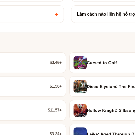
+
Làm cách nào liên hệ hỗ tr
$3.46+
Cursed to Golf
$1.50+
Disco Elysium: The Fin
$11.57+
Hollow Knight: Silkson
$3.24+
Laika: Aged Through B