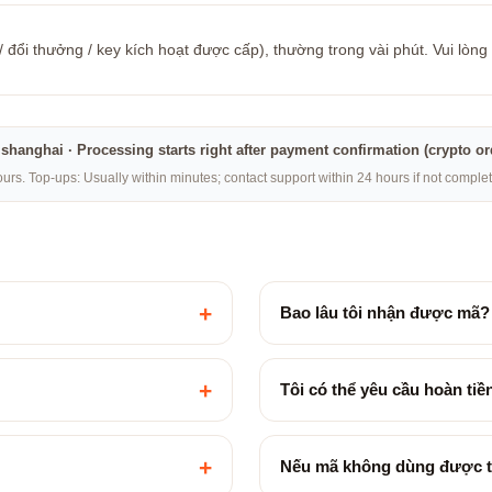
đổi thưởng / key kích hoạt được cấp), thường trong vài phút. Vui lòng
na·shanghai · Processing starts right after payment confirmation (crypto o
rs. Top-ups: Usually within minutes; contact support within 24 hours if not compl
+
Bao lâu tôi nhận được mã?
+
Tôi có thể yêu cầu hoàn ti
+
Nếu mã không dùng được t