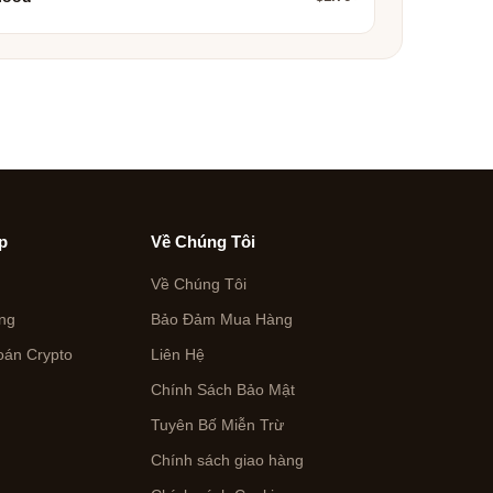
p
Về Chúng Tôi
Về Chúng Tôi
ng
Bảo Đảm Mua Hàng
án Crypto
Liên Hệ
Chính Sách Bảo Mật
Tuyên Bố Miễn Trừ
Chính sách giao hàng