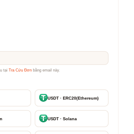
u tại
Tra Cứu Đơn
bằng email này.
USDT · ERC20(Ethereum)
on
USDT · Solana