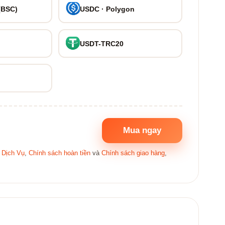
(BSC)
USDC · Polygon
USDT-TRC20
Mua ngay
 Dịch Vụ
,
Chính sách hoàn tiền
và
Chính sách giao hàng
,