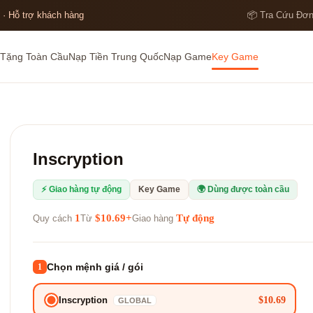
 · Hỗ trợ khách hàng
📦 Tra Cứu Đơ
Tặng Toàn Cầu
Nạp Tiền Trung Quốc
Nạp Game
Key Game
Inscryption
⚡ Giao hàng tự động
Key Game
🌍 Dùng được toàn cầu
1
$10.69+
Tự động
Quy cách
Từ
Giao hàng
Chọn mệnh giá / gói
1
$10.69
Inscryption
GLOBAL