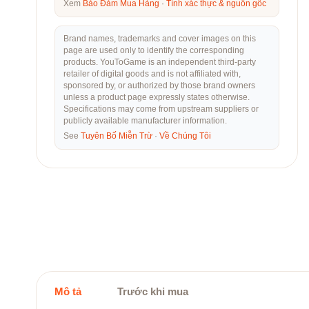
Xem
Bảo Đảm Mua Hàng
·
Tính xác thực & nguồn gốc
Brand names, trademarks and cover images on this
page are used only to identify the corresponding
products. YouToGame is an independent third-party
retailer of digital goods and is not affiliated with,
sponsored by, or authorized by those brand owners
unless a product page expressly states otherwise.
Specifications may come from upstream suppliers or
publicly available manufacturer information.
See
Tuyên Bố Miễn Trừ
·
Về Chúng Tôi
Mô tả
Trước khi mua