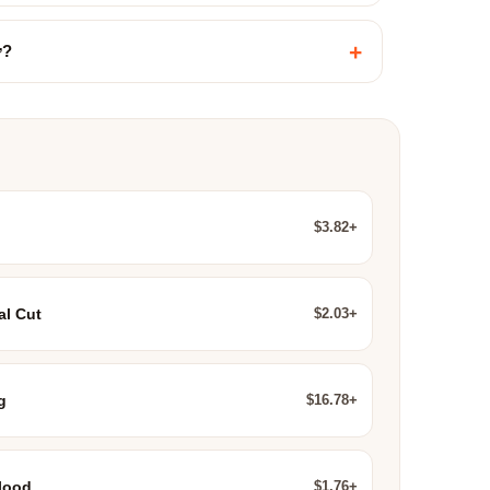
+
ợ?
$3.82+
$2.03+
al Cut
$16.78+
g
$1.76+
lood