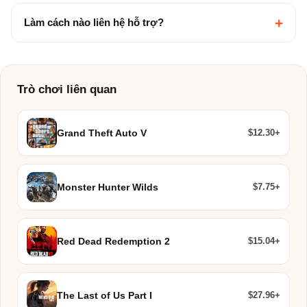
+
Làm cách nào liên hệ hỗ trợ?
Trò chơi liên quan
$12.30+
Grand Theft Auto V
$7.75+
Monster Hunter Wilds
$15.04+
Red Dead Redemption 2
$27.96+
The Last of Us Part I