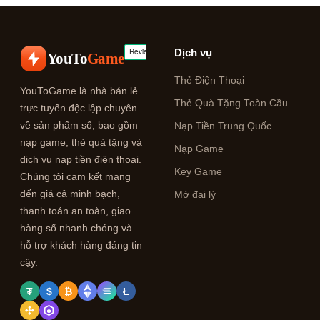
Dịch vụ
YouTo
Game
Thẻ Điện Thoại
YouToGame là nhà bán lẻ
Thẻ Quà Tặng Toàn Cầu
trực tuyến độc lập chuyên
về sản phẩm số, bao gồm
Nạp Tiền Trung Quốc
nạp game, thẻ quà tặng và
Nạp Game
dịch vụ nạp tiền điện thoại.
Key Game
Chúng tôi cam kết mang
đến giá cả minh bạch,
Mở đại lý
thanh toán an toàn, giao
hàng số nhanh chóng và
hỗ trợ khách hàng đáng tin
cậy.
₮
$
₿
Ł