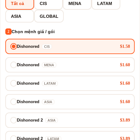
Tất cả
CIS
MENA
LATAM
ASIA
GLOBAL
Chọn mệnh giá / gói
2
$1.58
Dishonored
CIS
$1.60
Dishonored
MENA
$1.60
Dishonored
LATAM
$1.60
Dishonored
ASIA
$3.89
Dishonored 2
ASIA
$3.89
Dishonored 2
LATAM