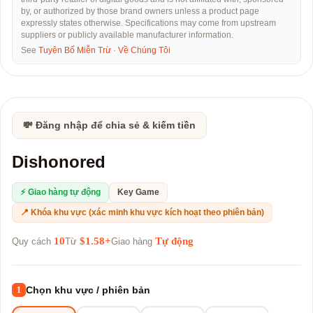
by, or authorized by those brand owners unless a product page
expressly states otherwise. Specifications may come from upstream
suppliers or publicly available manufacturer information.
See
Tuyên Bố Miễn Trừ
·
Về Chúng Tôi
💸 Đăng nhập để chia sẻ & kiếm tiền
Dishonored
⚡ Giao hàng tự động
Key Game
📍 Khóa khu vực (xác minh khu vực kích hoạt theo phiên bản)
10
$1.58+
Tự động
Quy cách
Từ
Giao hàng
Chọn khu vực / phiên bản
1