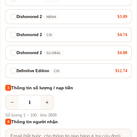
$3.89
Dishonored 2
MENA
$4.74
Dishonored 2
CIS
$4.80
Dishonored 2
GLOBAL
$12.74
Definitive Edition
CIS
Thông tin số lượng / nạp tiền
3
−
+
Số lượng 1 ~ 100 · kho 3808
Thông tin người nhận
4