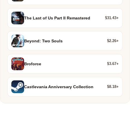
$31.43+
The Last of Us Part II Remastered
$2.26+
Beyond: Two Souls
$3.67+
Broforce
$8.18+
Castlevania Anniversary Collection