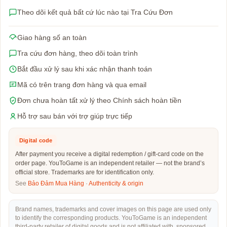
Theo dõi kết quả bất cứ lúc nào tại Tra Cứu Đơn
Giao hàng số an toàn
Tra cứu đơn hàng, theo dõi toàn trình
Bắt đầu xử lý sau khi xác nhận thanh toán
Mã có trên trang đơn hàng và qua email
Đơn chưa hoàn tất xử lý theo Chính sách hoàn tiền
Hỗ trợ sau bán với trợ giúp trực tiếp
Digital code
After payment you receive a digital redemption / gift-card code on the
order page. YouToGame is an independent retailer — not the brand’s
official store. Trademarks are for identification only.
See
Bảo Đảm Mua Hàng
·
Authenticity & origin
Brand names, trademarks and cover images on this page are used only
to identify the corresponding products. YouToGame is an independent
third-party retailer of digital goods and is not affiliated with, sponsored