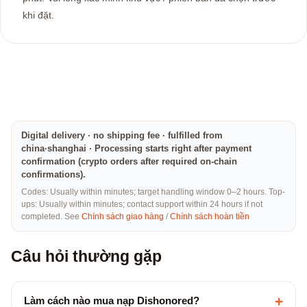
khi đặt.
Digital delivery · no shipping fee · fulfilled from
china·shanghai · Processing starts right after payment
confirmation (crypto orders after required on-chain
confirmations).
Codes: Usually within minutes; target handling window 0–2 hours. Top-
ups: Usually within minutes; contact support within 24 hours if not
completed. See
Chính sách giao hàng
/
Chính sách hoàn tiền
Câu hỏi thường gặp
+
Làm cách nào mua nạp Dishonored?