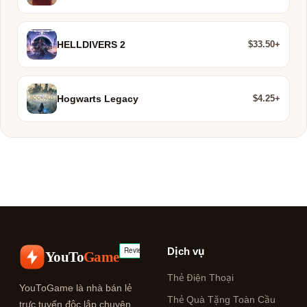
$33.50+
HELLDIVERS 2
$4.25+
Hogwarts Legacy
Dịch vụ
YouTo
Game
Thẻ Điện Thoại
YouToGame là nhà bán lẻ
Thẻ Quà Tặng Toàn Cầu
trực tuyến độc lập chuyên