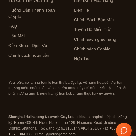
Tra Cứu Thẻ Quà Tặng
Bảo Đảm Mua Hàng
Hướng Dẫn Thanh Toán
Liên Hệ
Crypto
Chính Sách Bảo Mật
FAQ
Tuyên Bố Miễn Trừ
Hậu Mãi
Chính sách giao hàng
Điều Khoản Dịch Vụ
Chính sách Cookie
Chính sách hoàn tiền
Hợp Tác
YouToGame là nhà bán lẻ bên thứ ba độc lập về hàng hóa số. Mọi tên
thương hiệu, nhãn hiệu và logo trên trang này chỉ dùng để nhận diện sản
phẩm tương ứng, không hàm ý liên kết, chứng thực hay ủy quyền.
Shanghai Haihaitong Network Co., Ltd.
· china·shanghai · Địa chỉ đăng
ký: Room 408, 4th Floor, No. 7, Lane 129, Huajiang Road, Jiading
District, Shanghai · Số đăng ký: 91310114MAK0H26D67 · ☎
+86
15611004108
· ✉
mail@youtogame.com