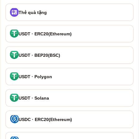
Thẻ quà tặng
USDT · ERC20(Ethereum)
USDT · BEP20(BSC)
USDT · Polygon
USDT · Solana
USDC · ERC20(Ethereum)