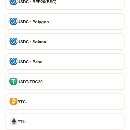
USDC · BEP20(BSC)
USDC · Polygon
USDC · Solana
USDC · Base
USDT-TRC20
BTC
ETH