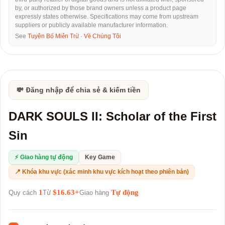
by, or authorized by those brand owners unless a product page
expressly states otherwise. Specifications may come from upstream
suppliers or publicly available manufacturer information.
See
Tuyên Bố Miễn Trừ
·
Về Chúng Tôi
💸 Đăng nhập để chia sẻ & kiếm tiền
DARK SOULS II: Scholar of the First
Sin
⚡ Giao hàng tự động
Key Game
📍 Khóa khu vực (xác minh khu vực kích hoạt theo phiên bản)
1
$16.63+
Tự động
Quy cách
Từ
Giao hàng