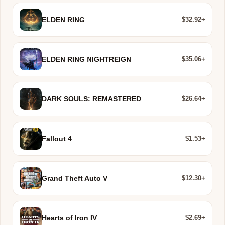
$32.92+
ELDEN RING
$35.06+
ELDEN RING NIGHTREIGN
$26.64+
DARK SOULS: REMASTERED
$1.53+
Fallout 4
$12.30+
Grand Theft Auto V
$2.69+
Hearts of Iron IV