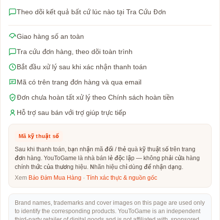
Theo dõi kết quả bất cứ lúc nào tại Tra Cứu Đơn
Giao hàng số an toàn
Tra cứu đơn hàng, theo dõi toàn trình
Bắt đầu xử lý sau khi xác nhận thanh toán
Mã có trên trang đơn hàng và qua email
Đơn chưa hoàn tất xử lý theo Chính sách hoàn tiền
Hỗ trợ sau bán với trợ giúp trực tiếp
Mã kỹ thuật số
Sau khi thanh toán, bạn nhận mã đổi / thẻ quà kỹ thuật số trên trang
đơn hàng. YouToGame là nhà bán lẻ độc lập — không phải cửa hàng
chính thức của thương hiệu. Nhãn hiệu chỉ dùng để nhận dạng.
Xem
Bảo Đảm Mua Hàng
·
Tính xác thực & nguồn gốc
Brand names, trademarks and cover images on this page are used only
to identify the corresponding products. YouToGame is an independent
third-party retailer of digital goods and is not affiliated with, sponsored