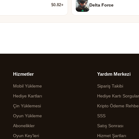
$0.82+
Delta Force
Hizmetler
Yardım Merkezi
Mobil Yükleme
Sipariş Takibi
Hediye Kartları
Hediye Kartı Sorgul
Çin Yüklemesi
Kripto Ödeme Rehbe
Oyun Yükleme
SSS
Abonelikler
Satış Sonrası
Oyun Key'leri
Hizmet Şartları