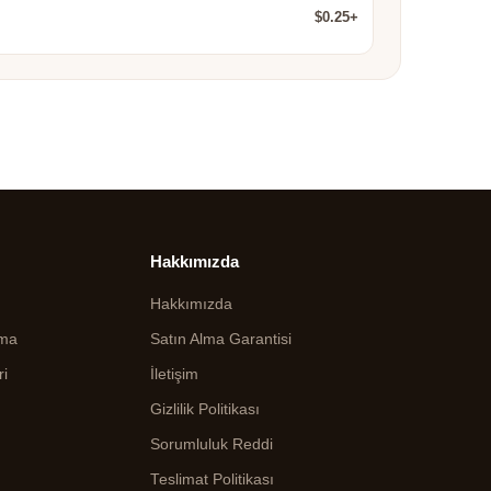
$0.25+
Hakkımızda
Hakkımızda
ama
Satın Alma Garantisi
ri
İletişim
Gizlilik Politikası
Sorumluluk Reddi
Teslimat Politikası