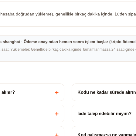
z hesaba doğrudan yükleme), genellikle birkaç dakika içinde. Lütfen sip
china·shanghai · Ödeme onayından hemen sonra işlem başlar (kripto ödemel
2 saat. Yüklemeler: Genellikle birkaç dakika içinde; tamamlanmazsa 24 saat içinde 
+
alınır?
Kodu ne kadar sürede alırı
+
İade talep edebilir miyim?
+
Kod çalışmazsa ne yapmalı