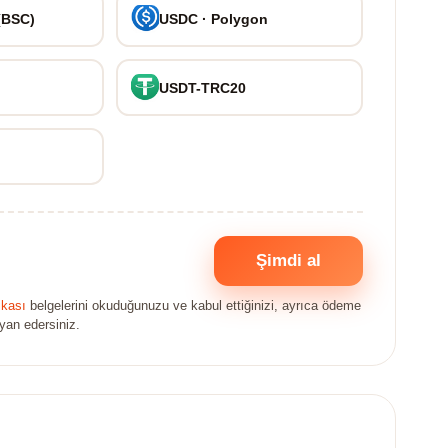
(BSC)
USDC · Polygon
USDT-TRC20
Şimdi al
ikası
belgelerini okuduğunuzu ve kabul ettiğinizi, ayrıca ödeme
eyan edersiniz.