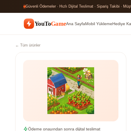
Güvenli Ödemeler · Hızlı Dijital Teslimat · Sipariş Takibi · Müş
YouTo
Game
Ana Sayfa
Mobil Yükleme
Hediye Kar
← Tüm ürünler
Ödeme onayından sonra dijital teslimat