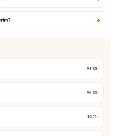
+
çerim?
$1.80+
$5.63+
$0.11+