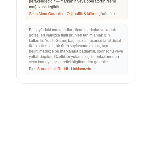
perakendecidir — markanın veya operatörün resmi
mağazası değildir.
Satın Alma Garantisi
·
Orijinallik & köken
görüntüle
Bu sayfadaki marka adları, ticari markalar ve kapak
görselleri yalnızca ilgili ürünleri tanımlamak için
kullanılır. YouToGame, bağımsız bir üçüncü taraf dijital
ürün satıcısıdır; bir ürün sayfasında aksi açıkça
belirtilmedikçe bu markalarla bağlantılı, sponsorlu veya
yetkili değildir. Özellikler yukarı akış tedarikçilerinden
veya kamuya açık üretici bilgilerinden gelebilir.
Bkz.
Sorumluluk Reddi
·
Hakkımızda