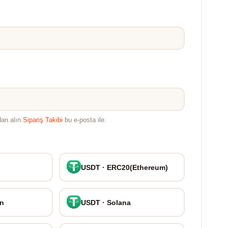
dan alın
Sipariş Takibi
bu e-posta ile.
USDT · ERC20(Ethereum)
on
USDT · Solana