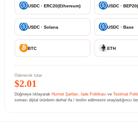
USDC · ERC20(Ethereum)
USDC · BEP20
USDC · Solana
USDC · Base
BTC
ETH
Ödenecek tutar
$
2.01
Düğmeye tıklayarak
Hizmet Şartları
,
İade Politikası
ve
Teslimat Polit
sonrası dijital ürünlerin derhal ifa / teslim edilmesini onayladığınızı b