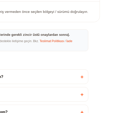
ariş vermeden önce seçilen bölgeyi / sürümü doğrulayın.
erinde gerekli zincir üstü onaylardan sonra).
destekle iletişime geçin. Bkz.
Teslimat Politikası
/
İade
+
m?
+
+
yım?