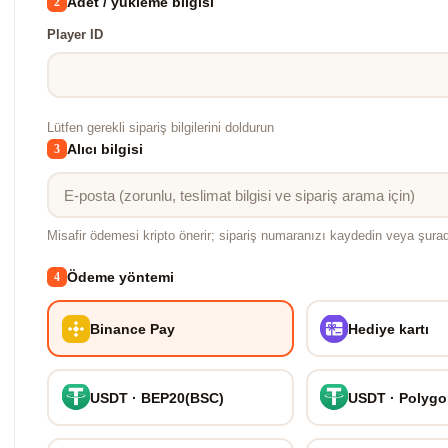
Adet / yükleme bilgisi
2
Player ID
Lütfen gerekli sipariş bilgilerini doldurun
Alıcı bilgisi
3
Misafir ödemesi kripto önerir; sipariş numaranızı kaydedin veya şura
Ödeme yöntemi
4
Binance Pay
Hediye kartı
USDT · BEP20(BSC)
USDT · Polyg