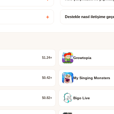
+
Destekle nasıl iletişime ge
$1.24+
Growtopia
$0.42+
My Singing Monsters
$0.82+
Bigo Live