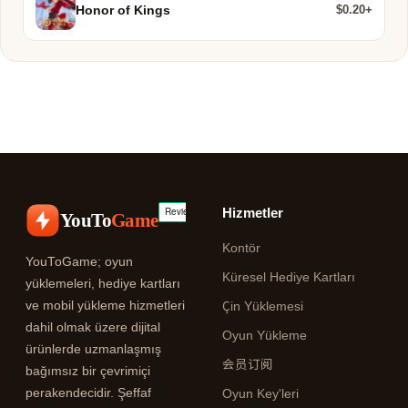
$0.20+
Honor of Kings
Hizmetler
YouTo
Game
Kontör
YouToGame; oyun
Küresel Hediye Kartları
yüklemeleri, hediye kartları
ve mobil yükleme hizmetleri
Çin Yüklemesi
dahil olmak üzere dijital
Oyun Yükleme
ürünlerde uzmanlaşmış
会员订阅
bağımsız bir çevrimiçi
perakendecidir. Şeffaf
Oyun Key'leri