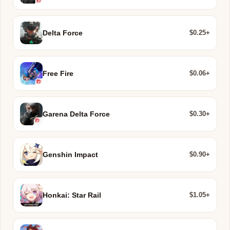
$0.25+
Delta Force
$0.06+
Free Fire
$0.30+
Garena Delta Force
$0.90+
Genshin Impact
$1.05+
Honkai: Star Rail