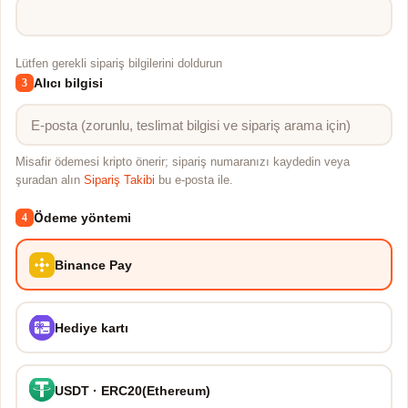
Lütfen gerekli sipariş bilgilerini doldurun
Alıcı bilgisi
3
Misafir ödemesi kripto önerir; sipariş numaranızı kaydedin veya
şuradan alın
Sipariş Takibi
bu e-posta ile.
Ödeme yöntemi
4
Binance Pay
Hediye kartı
USDT · ERC20(Ethereum)