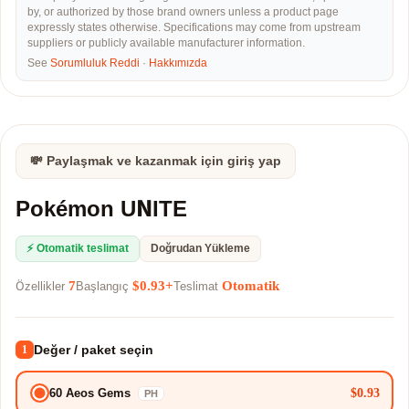
by, or authorized by those brand owners unless a product page
expressly states otherwise. Specifications may come from upstream
suppliers or publicly available manufacturer information.
See
Sorumluluk Reddi
·
Hakkımızda
💸 Paylaşmak ve kazanmak için giriş yap
Pokémon UNITE
⚡ Otomatik teslimat
Doğrudan Yükleme
7
$0.93+
Otomatik
Özellikler
Başlangıç
Teslimat
Değer / paket seçin
1
$0.93
60 Aeos Gems
PH