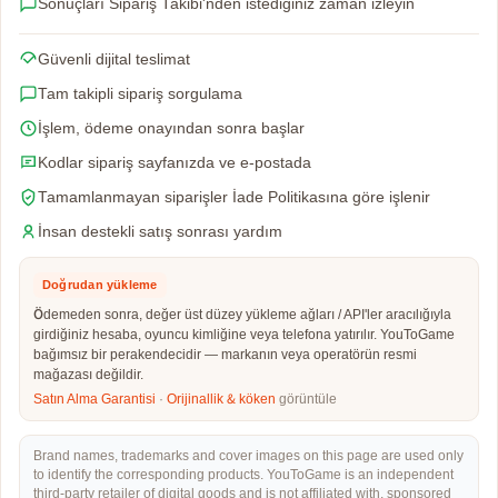
Sonuçları Sipariş Takibi'nden istediğiniz zaman izleyin
Güvenli dijital teslimat
Tam takipli sipariş sorgulama
İşlem, ödeme onayından sonra başlar
Kodlar sipariş sayfanızda ve e-postada
Tamamlanmayan siparişler İade Politikasına göre işlenir
İnsan destekli satış sonrası yardım
Doğrudan yükleme
Ödemeden sonra, değer üst düzey yükleme ağları / API'ler aracılığıyla
girdiğiniz hesaba, oyuncu kimliğine veya telefona yatırılır. YouToGame
bağımsız bir perakendecidir — markanın veya operatörün resmi
mağazası değildir.
Satın Alma Garantisi
·
Orijinallik & köken
görüntüle
Brand names, trademarks and cover images on this page are used only
to identify the corresponding products. YouToGame is an independent
third-party retailer of digital goods and is not affiliated with, sponsored