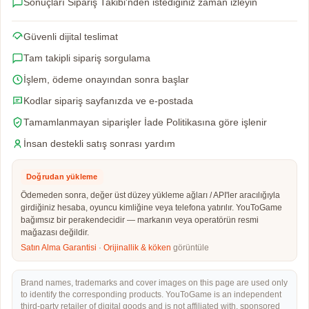
Sonuçları Sipariş Takibi'nden istediğiniz zaman izleyin
Güvenli dijital teslimat
Tam takipli sipariş sorgulama
İşlem, ödeme onayından sonra başlar
Kodlar sipariş sayfanızda ve e-postada
Tamamlanmayan siparişler İade Politikasına göre işlenir
İnsan destekli satış sonrası yardım
Doğrudan yükleme
Ödemeden sonra, değer üst düzey yükleme ağları / API'ler aracılığıyla
girdiğiniz hesaba, oyuncu kimliğine veya telefona yatırılır. YouToGame
bağımsız bir perakendecidir — markanın veya operatörün resmi
mağazası değildir.
Satın Alma Garantisi
·
Orijinallik & köken
görüntüle
Brand names, trademarks and cover images on this page are used only
to identify the corresponding products. YouToGame is an independent
third-party retailer of digital goods and is not affiliated with, sponsored