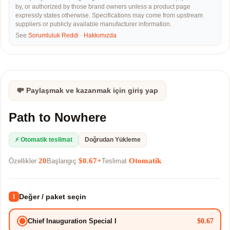
by, or authorized by those brand owners unless a product page
expressly states otherwise. Specifications may come from upstream
suppliers or publicly available manufacturer information.
See
Sorumluluk Reddi
·
Hakkımızda
💸 Paylaşmak ve kazanmak için giriş yap
Path to Nowhere
⚡ Otomatik teslimat
Doğrudan Yükleme
20
$0.67+
Otomatik
Özellikler
Başlangıç
Teslimat
Değer / paket seçin
1
$0.67
Chief Inauguration Special I