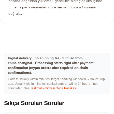
hesaba doğrudan yükleme), genellikle birkaç dakika içinde.
Lütfen sipariş vermeden önce seçilen bölgeyi / sürümü
doğrulayın.
Digital delivery · no shipping fee · fulfilled from
china·shanghai · Processing starts right after payment
confirmation (crypto orders after required on-chain
confirmations).
Codes: Usually within minutes; target handling window 0–2 hours. Top-
ups: Usually within minutes; contact support within 24 hours if not
completed. See
Teslimat Politikası
/
İade Politikası
Sıkça Sorulan Sorular