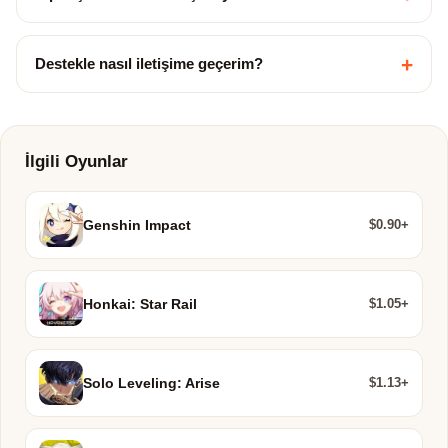
+
Destekle nasıl iletişime geçerim?
İlgili Oyunlar
$0.90+
Genshin Impact
$1.05+
Honkai: Star Rail
$1.13+
Solo Leveling: Arise