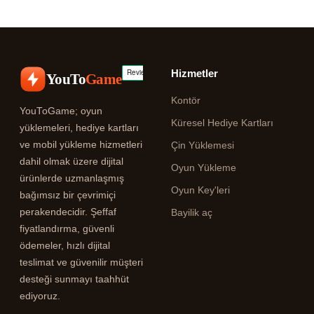
Hizmetler
YouTo
Game
Kontör
YouToGame; oyun
Küresel Hediye Kartları
yüklemeleri, hediye kartları
ve mobil yükleme hizmetleri
Çin Yüklemesi
dahil olmak üzere dijital
Oyun Yükleme
ürünlerde uzmanlaşmış
Oyun Key'leri
bağımsız bir çevrimiçi
perakendecidir. Şeffaf
Bayilik aç
fiyatlandırma, güvenli
ödemeler, hızlı dijital
teslimat ve güvenilir müşteri
desteği sunmayı taahhüt
ediyoruz.