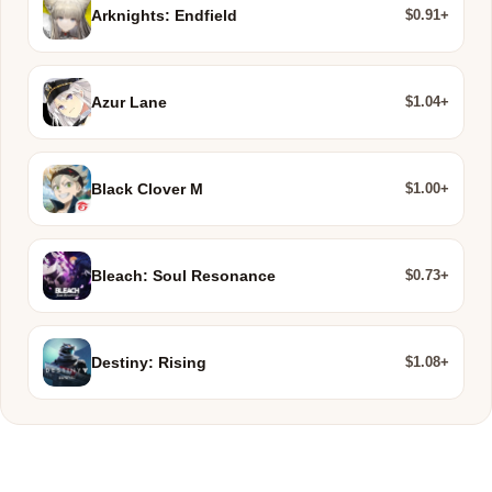
$0.91+
Arknights: Endfield
$1.04+
Azur Lane
$1.00+
Black Clover M
$0.73+
Bleach: Soul Resonance
$1.08+
Destiny: Rising