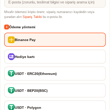
Misafir ödemesi kripto önerir; sipariş numaranızı kaydedin veya
şuradan alın
Sipariş Takibi
bu e-posta ile.
Ödeme yöntemi
4
Binance Pay
Hediye kartı
USDT · ERC20(Ethereum)
USDT · BEP20(BSC)
USDT · Polygon