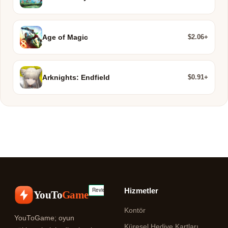
$2.06+
Age of Magic
$0.91+
Arknights: Endfield
Hizmetler
YouTo
Game
Kontör
YouToGame; oyun
Küresel Hediye Kartları