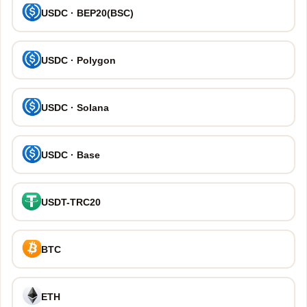
USDC · BEP20(BSC)
USDC · Polygon
USDC · Solana
USDC · Base
USDT-TRC20
BTC
ETH