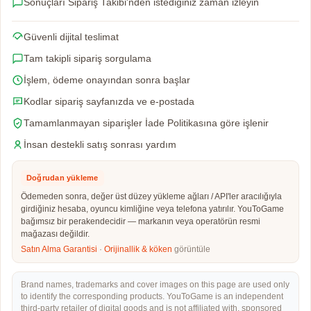
Sonuçları Sipariş Takibi'nden istediğiniz zaman izleyin
Güvenli dijital teslimat
Tam takipli sipariş sorgulama
İşlem, ödeme onayından sonra başlar
Kodlar sipariş sayfanızda ve e-postada
Tamamlanmayan siparişler İade Politikasına göre işlenir
İnsan destekli satış sonrası yardım
Doğrudan yükleme
Ödemeden sonra, değer üst düzey yükleme ağları / API'ler aracılığıyla
girdiğiniz hesaba, oyuncu kimliğine veya telefona yatırılır. YouToGame
bağımsız bir perakendecidir — markanın veya operatörün resmi
mağazası değildir.
Satın Alma Garantisi
·
Orijinallik & köken
görüntüle
Brand names, trademarks and cover images on this page are used only
to identify the corresponding products. YouToGame is an independent
third-party retailer of digital goods and is not affiliated with, sponsored