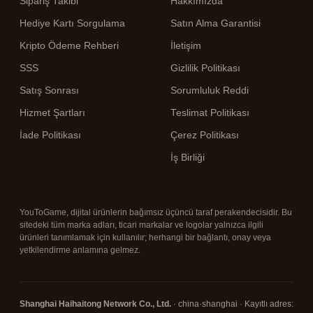
Sipariş Takibi
Hakkımızda
Hediye Kartı Sorgulama
Satın Alma Garantisi
Kripto Ödeme Rehberi
İletişim
SSS
Gizlilik Politikası
Satış Sonrası
Sorumluluk Reddi
Hizmet Şartları
Teslimat Politikası
İade Politikası
Çerez Politikası
İş Birliği
YouToGame, dijital ürünlerin bağımsız üçüncü taraf perakendecisidir. Bu
sitedeki tüm marka adları, ticari markalar ve logolar yalnızca ilgili
ürünleri tanımlamak için kullanılır; herhangi bir bağlantı, onay veya
yetkilendirme anlamına gelmez.
Shanghai Haihaitong Network Co., Ltd.
· china·shanghai · Kayıtlı adres: