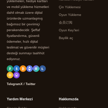
yüklemeleri, hediye kartları
ve mobil yükleme hizmetleri
Çin Yüklemesi
dahil olmak üzere dijital
Oyun Yükleme
ürünlerde uzmanlaşmış
会员订阅
bağımsız bir çevrimiçi
perakendecidir. Şeffaf
Oyun Key'leri
fiyatlandırma, güvenli
Bayilik aç
ödemeler, hızlı dijital
teslimat ve güvenilir müşteri
desteği sunmayı taahhüt
ediyoruz.
₮
$
₿
Ł
Telegram
X / Twitter
Yardım Merkezi
Hakkımızda