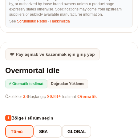
by, or authorized by those brand owners unless a product page
expressly states otherwise. Specifications may come from upstream
suppliers or publicly available manufacturer information.
See
Sorumluluk Reddi
·
Hakkımızda
💸 Paylaşmak ve kazanmak için giriş yap
Overmortal Idle
⚡ Otomatik teslimat
Doğrudan Yükleme
23
$0.83+
Otomatik
Özellikler
Başlangıç
Teslimat
Bölge / sürüm seçin
1
Tümü
SEA
GLOBAL