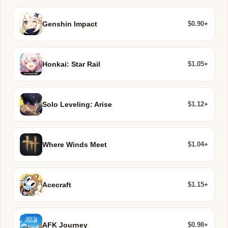
$0.90+
Genshin Impact
$1.05+
Honkai: Star Rail
$1.12+
Solo Leveling: Arise
$1.04+
Where Winds Meet
$1.15+
Acecraft
$0.98+
AFK Journey