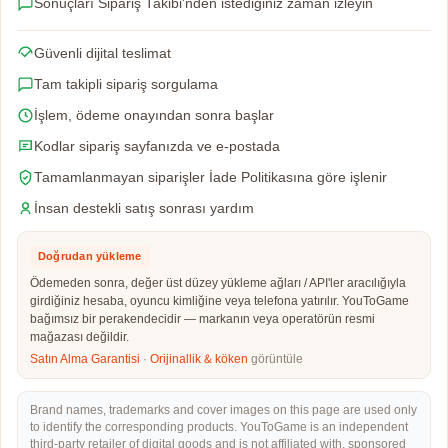
Sonuçları Sipariş Takibi'nden istediğiniz zaman izleyin
Güvenli dijital teslimat
Tam takipli sipariş sorgulama
İşlem, ödeme onayından sonra başlar
Kodlar sipariş sayfanızda ve e-postada
Tamamlanmayan siparişler İade Politikasına göre işlenir
İnsan destekli satış sonrası yardım
Doğrudan yükleme
Ödemeden sonra, değer üst düzey yükleme ağları / API'ler aracılığıyla
girdiğiniz hesaba, oyuncu kimliğine veya telefona yatırılır. YouToGame
bağımsız bir perakendecidir — markanın veya operatörün resmi
mağazası değildir.
Satın Alma Garantisi
·
Orijinallik & köken
görüntüle
Brand names, trademarks and cover images on this page are used only
to identify the corresponding products. YouToGame is an independent
third-party retailer of digital goods and is not affiliated with, sponsored