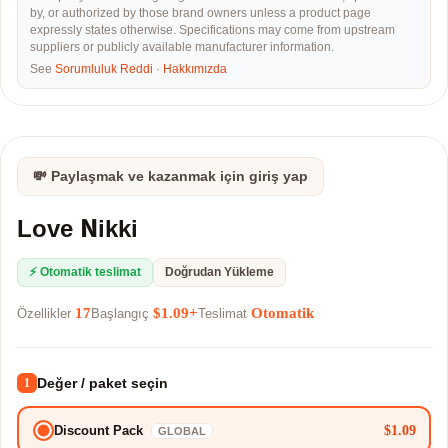
by, or authorized by those brand owners unless a product page
expressly states otherwise. Specifications may come from upstream
suppliers or publicly available manufacturer information.
See
Sorumluluk Reddi
·
Hakkımızda
💸 Paylaşmak ve kazanmak için giriş yap
Love Nikki
⚡ Otomatik teslimat
Doğrudan Yükleme
17
$1.09+
Otomatik
Özellikler
Başlangıç
Teslimat
Değer / paket seçin
1
$1.09
Discount Pack
GLOBAL