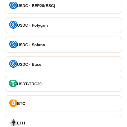
USDC · BEP20(BSC)
USDC · Polygon
USDC · Solana
USDC · Base
USDT-TRC20
BTC
ETH