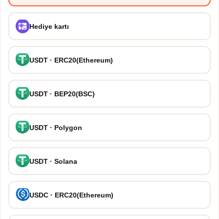
Hediye kartı
USDT · ERC20(Ethereum)
USDT · BEP20(BSC)
USDT · Polygon
USDT · Solana
USDC · ERC20(Ethereum)