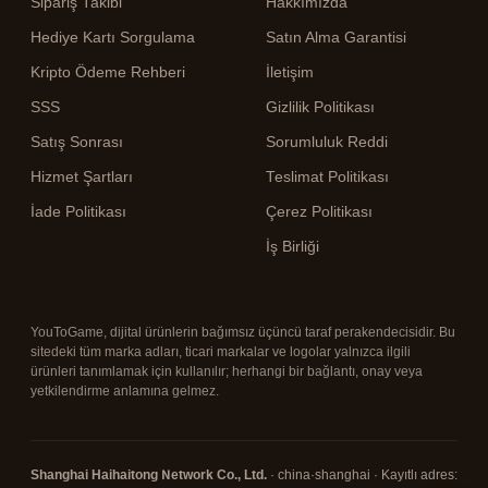
Sipariş Takibi
Hakkımızda
Hediye Kartı Sorgulama
Satın Alma Garantisi
Kripto Ödeme Rehberi
İletişim
SSS
Gizlilik Politikası
Satış Sonrası
Sorumluluk Reddi
Hizmet Şartları
Teslimat Politikası
İade Politikası
Çerez Politikası
İş Birliği
YouToGame, dijital ürünlerin bağımsız üçüncü taraf perakendecisidir. Bu
sitedeki tüm marka adları, ticari markalar ve logolar yalnızca ilgili
ürünleri tanımlamak için kullanılır; herhangi bir bağlantı, onay veya
yetkilendirme anlamına gelmez.
Shanghai Haihaitong Network Co., Ltd.
· china·shanghai · Kayıtlı adres: