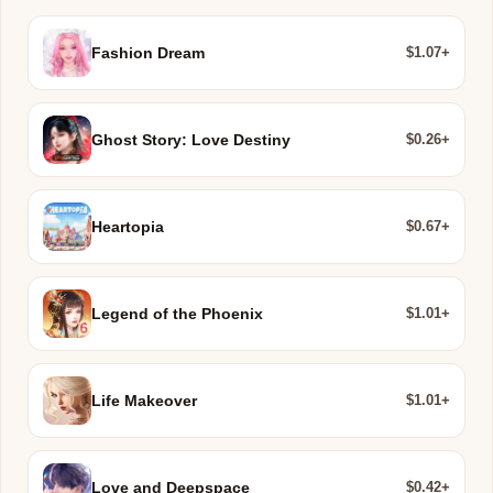
$1.07+
Fashion Dream
$0.26+
Ghost Story: Love Destiny
$0.67+
Heartopia
$1.01+
Legend of the Phoenix
$1.01+
Life Makeover
$0.42+
Love and Deepspace