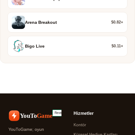
$0.82+
Arena Breakout
$0.11+
Bigo Live
Hizmetler
YouTo
Game
Kontör
YouToGame; oyun
Küresel Hediye Kartları