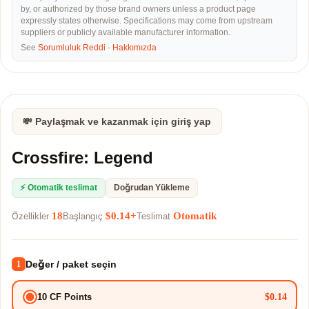
by, or authorized by those brand owners unless a product page
expressly states otherwise. Specifications may come from upstream
suppliers or publicly available manufacturer information.
See
Sorumluluk Reddi
·
Hakkımızda
💸 Paylaşmak ve kazanmak için giriş yap
Crossfire: Legend
⚡ Otomatik teslimat
Doğrudan Yükleme
18
$0.14+
Otomatik
Özellikler
Başlangıç
Teslimat
Değer / paket seçin
1
$0.14
10 CF Points