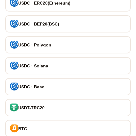
USDC · ERC20(Ethereum)
USDC · BEP20(BSC)
USDC · Polygon
USDC · Solana
USDC · Base
USDT-TRC20
BTC