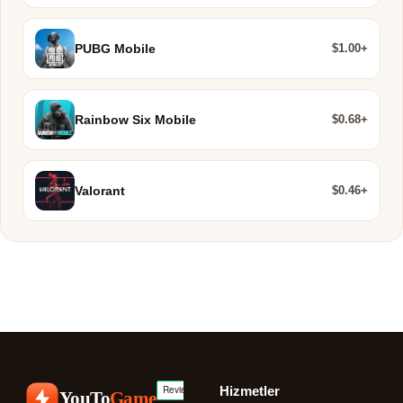
$1.00+
PUBG Mobile
$0.68+
Rainbow Six Mobile
$0.46+
Valorant
Hizmetler
YouTo
Game