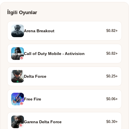
İlgili Oyunlar
$0.82+
Arena Breakout
$0.82+
Call of Duty Mobile - Activision
$0.25+
Delta Force
$0.06+
Free Fire
$0.30+
Garena Delta Force