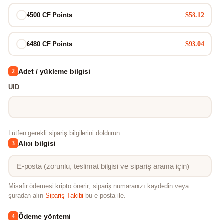
$58.12
4500 CF Points
$93.04
6480 CF Points
Adet / yükleme bilgisi
2
UID
Lütfen gerekli sipariş bilgilerini doldurun
Alıcı bilgisi
3
Misafir ödemesi kripto önerir; sipariş numaranızı kaydedin veya
şuradan alın
Sipariş Takibi
bu e-posta ile.
Ödeme yöntemi
4