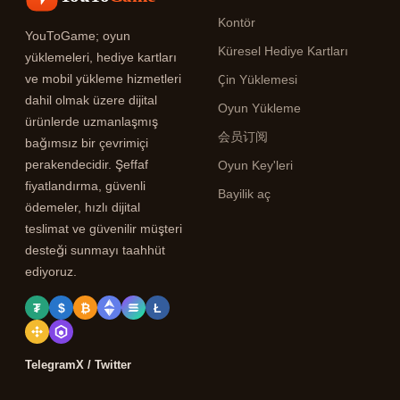
Kontör
YouToGame; oyun
Küresel Hediye Kartları
yüklemeleri, hediye kartları
ve mobil yükleme hizmetleri
Çin Yüklemesi
dahil olmak üzere dijital
Oyun Yükleme
ürünlerde uzmanlaşmış
会员订阅
bağımsız bir çevrimiçi
perakendecidir. Şeffaf
Oyun Key'leri
fiyatlandırma, güvenli
Bayilik aç
ödemeler, hızlı dijital
teslimat ve güvenilir müşteri
desteği sunmayı taahhüt
ediyoruz.
₮
$
₿
Ł
Telegram
X / Twitter