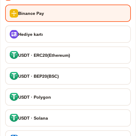
Binance Pay
Hediye kartı
USDT · ERC20(Ethereum)
USDT · BEP20(BSC)
USDT · Polygon
USDT · Solana