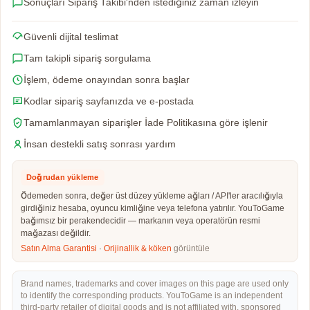
Sonuçları Sipariş Takibi'nden istediğiniz zaman izleyin
Güvenli dijital teslimat
Tam takipli sipariş sorgulama
İşlem, ödeme onayından sonra başlar
Kodlar sipariş sayfanızda ve e-postada
Tamamlanmayan siparişler İade Politikasına göre işlenir
İnsan destekli satış sonrası yardım
Doğrudan yükleme
Ödemeden sonra, değer üst düzey yükleme ağları / API'ler aracılığıyla
girdiğiniz hesaba, oyuncu kimliğine veya telefona yatırılır. YouToGame
bağımsız bir perakendecidir — markanın veya operatörün resmi
mağazası değildir.
Satın Alma Garantisi
·
Orijinallik & köken
görüntüle
Brand names, trademarks and cover images on this page are used only
to identify the corresponding products. YouToGame is an independent
third-party retailer of digital goods and is not affiliated with, sponsored