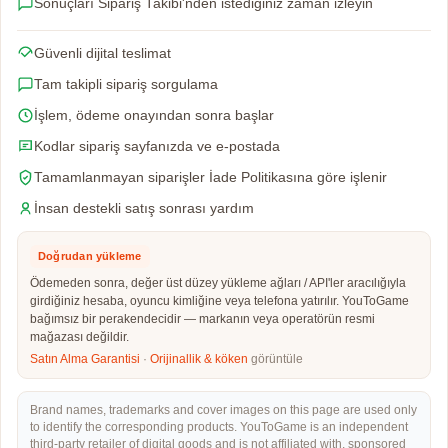
Sonuçları Sipariş Takibi'nden istediğiniz zaman izleyin
Güvenli dijital teslimat
Tam takipli sipariş sorgulama
İşlem, ödeme onayından sonra başlar
Kodlar sipariş sayfanızda ve e-postada
Tamamlanmayan siparişler İade Politikasına göre işlenir
İnsan destekli satış sonrası yardım
Doğrudan yükleme
Ödemeden sonra, değer üst düzey yükleme ağları / API'ler aracılığıyla
girdiğiniz hesaba, oyuncu kimliğine veya telefona yatırılır. YouToGame
bağımsız bir perakendecidir — markanın veya operatörün resmi
mağazası değildir.
Satın Alma Garantisi
·
Orijinallik & köken
görüntüle
Brand names, trademarks and cover images on this page are used only
to identify the corresponding products. YouToGame is an independent
third-party retailer of digital goods and is not affiliated with, sponsored