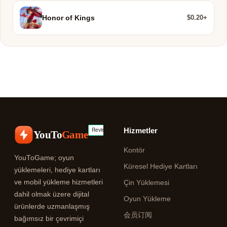
$0.20+
Honor of Kings
Hizmetler
YouTo
Game
Kontör
YouToGame; oyun
Küresel Hediye Kartları
yüklemeleri, hediye kartları
ve mobil yükleme hizmetleri
Çin Yüklemesi
dahil olmak üzere dijital
Oyun Yükleme
ürünlerde uzmanlaşmış
会员订阅
bağımsız bir çevrimiçi