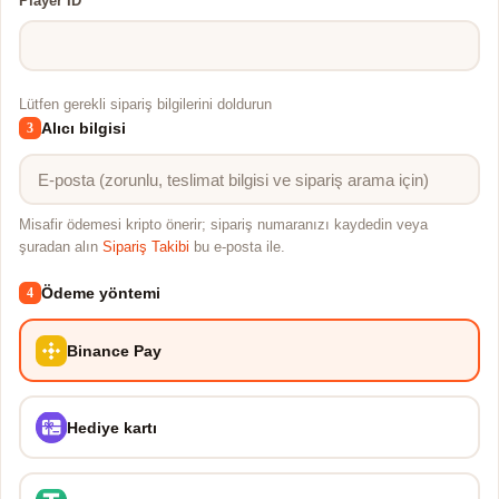
Player ID
Lütfen gerekli sipariş bilgilerini doldurun
Alıcı bilgisi
3
Misafir ödemesi kripto önerir; sipariş numaranızı kaydedin veya
şuradan alın
Sipariş Takibi
bu e-posta ile.
Ödeme yöntemi
4
Binance Pay
Hediye kartı