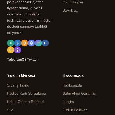
perakendecidir. Şeffaf
Oyun Key'leri
fiyatlandırma, güvenli
Bayilik aç
ödemeler, hızlı dijital
teslimat ve güvenilir müşteri
desteği sunmayı taahhüt
ediyoruz.
₮
$
₿
Ł
Telegram
X / Twitter
Yardım Merkezi
Hakkımızda
Sipariş Takibi
Hakkımızda
Hediye Kartı Sorgulama
Satın Alma Garantisi
Kripto Ödeme Rehberi
İletişim
SSS
Gizlilik Politikası