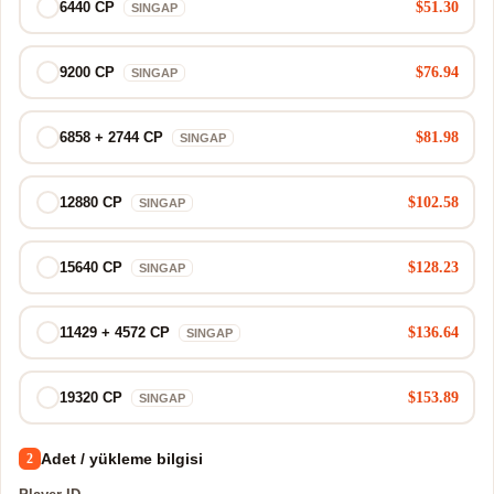
$51.30
6440 CP
SINGAP
$76.94
9200 CP
SINGAP
$81.98
6858 + 2744 CP
SINGAP
$102.58
12880 CP
SINGAP
$128.23
15640 CP
SINGAP
$136.64
11429 + 4572 CP
SINGAP
$153.89
19320 CP
SINGAP
Adet / yükleme bilgisi
2