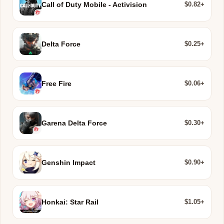
$0.82+
Call of Duty Mobile - Activision
$0.25+
Delta Force
$0.06+
Free Fire
$0.30+
Garena Delta Force
$0.90+
Genshin Impact
$1.05+
Honkai: Star Rail