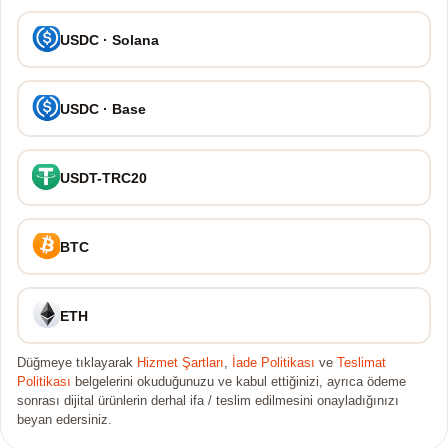
USDC · Solana
USDC · Base
USDT-TRC20
BTC
ETH
Düğmeye tıklayarak
Hizmet Şartları
,
İade Politikası
ve
Teslimat
Politikası
belgelerini okuduğunuzu ve kabul ettiğinizi, ayrıca ödeme
sonrası dijital ürünlerin derhal ifa / teslim edilmesini onayladığınızı
beyan edersiniz.