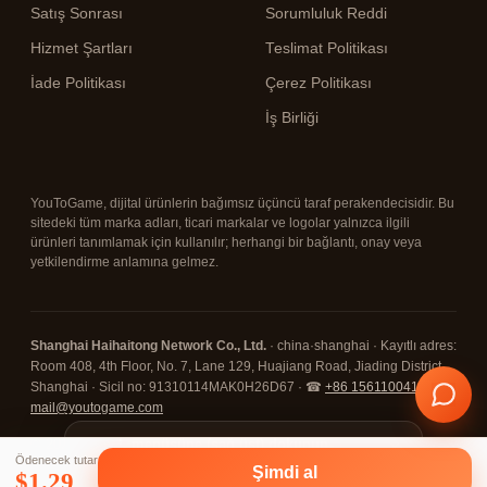
Satış Sonrası
Sorumluluk Reddi
Hizmet Şartları
Teslimat Politikası
İade Politikası
Çerez Politikası
İş Birliği
YouToGame, dijital ürünlerin bağımsız üçüncü taraf perakendecisidir. Bu
sitedeki tüm marka adları, ticari markalar ve logolar yalnızca ilgili
ürünleri tanımlamak için kullanılır; herhangi bir bağlantı, onay veya
yetkilendirme anlamına gelmez.
Shanghai Haihaitong Network Co., Ltd.
· china·shanghai · Kayıtlı adres:
Room 408, 4th Floor, No. 7, Lane 129, Huajiang Road, Jiading District,
Shanghai · Sicil no: 91310114MAK0H26D67 · ☎
+86 15611004108
· ✉
mail@youtogame.com
© 2026 YouToGame ·
⋮ menüsüne (sağ üst) dokunun,
✕
Ödenecek tutar
ardından "Uygulamayı yükle / Ana
🔒 SSL Korumalı
⛓ Kripto Ödeme
✓ 7/24 Destek
Şimdi al
$
1.29
ekrana ekle"