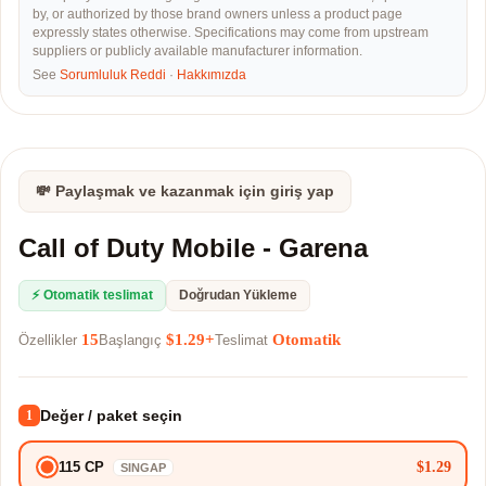
by, or authorized by those brand owners unless a product page
expressly states otherwise. Specifications may come from upstream
suppliers or publicly available manufacturer information.
See
Sorumluluk Reddi
·
Hakkımızda
💸 Paylaşmak ve kazanmak için giriş yap
Call of Duty Mobile - Garena
⚡ Otomatik teslimat
Doğrudan Yükleme
15
$1.29+
Otomatik
Özellikler
Başlangıç
Teslimat
Değer / paket seçin
1
$1.29
115 CP
SINGAP