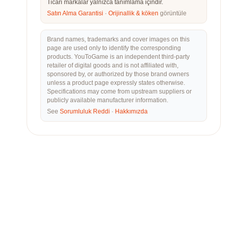
Ticari markalar yalnızca tanımlama içindir.
Satın Alma Garantisi
·
Orijinallik & köken
görüntüle
Brand names, trademarks and cover images on this
page are used only to identify the corresponding
products. YouToGame is an independent third-party
retailer of digital goods and is not affiliated with,
sponsored by, or authorized by those brand owners
unless a product page expressly states otherwise.
Specifications may come from upstream suppliers or
publicly available manufacturer information.
See
Sorumluluk Reddi
·
Hakkımızda