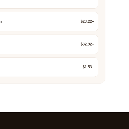
$23.22+
ux
$32.92+
$1.53+