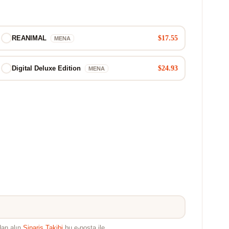
$17.55
REANIMAL
MENA
$24.93
Digital Deluxe Edition
MENA
dan alın
Sipariş Takibi
bu e-posta ile.