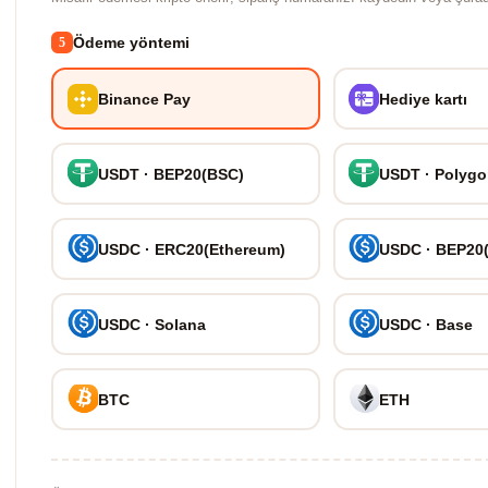
Ödeme yöntemi
5
Binance Pay
Hediye kartı
USDT · BEP20(BSC)
USDT · Polyg
USDC · ERC20(Ethereum)
USDC · BEP20
USDC · Solana
USDC · Base
BTC
ETH