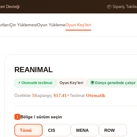
teri Desteği
📦 Sipariş Takibi
tları
Çin Yüklemesi
Oyun Yükleme
Oyun Key'leri
REANIMAL
⚡ Otomatik teslimat
Oyun Key'leri
🌍 Dünya genelinde çalışır
5
$17.41+
Otomatik
Özellikler
Başlangıç
Teslimat
Bölge / sürüm seçin
1
Tümü
CIS
MENA
ROW