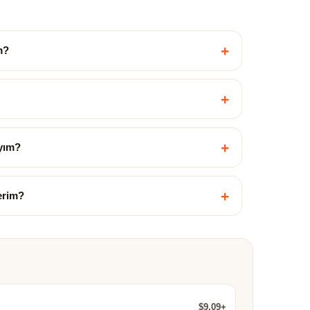
+
m?
+
+
yım?
+
çerim?
$9.09+