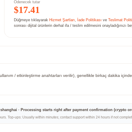
Ödenecek tutar
$
17.41
Düğmeye tıklayarak
Hizmet Şartları
,
İade Politikası
ve
Teslimat Polit
sonrası dijital ürünlerin derhal ifa / teslim edilmesini onayladığınızı b
llanım / etkinleştirme anahtarları verilir), genellikle birkaç dakika içi
na·shanghai · Processing starts right after payment confirmation (crypto o
rs. Top-ups: Usually within minutes; contact support within 24 hours if not compl