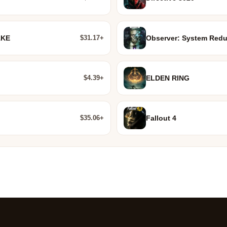
$31.17+
AKE
Observer: System Red
$4.39+
ELDEN RING
$35.06+
Fallout 4