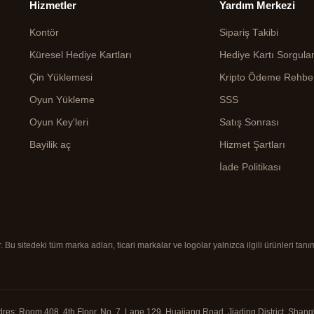
Hizmetler
Yardım Merkezi
Kontör
Sipariş Takibi
Küresel Hediye Kartları
Hediye Kartı Sorgul
Çin Yüklemesi
Kripto Ödeme Rehbe
Oyun Yükleme
SSS
Oyun Key'leri
Satış Sonrası
Bayilik aç
Hizmet Şartları
İade Politikası
u sitedeki tüm marka adları, ticari markalar ve logolar yalnızca ilgili ürünleri tanım
dres: Room 408, 4th Floor, No. 7, Lane 129, Huajiang Road, Jiading District, Shangha