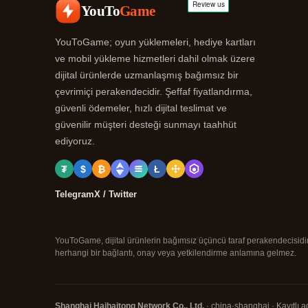
YouTo
Game
YouToGame; oyun yüklemeleri, hediye kartları
ve mobil yükleme hizmetleri dahil olmak üzere
dijital ürünlerde uzmanlaşmış bağımsız bir
çevrimiçi perakendecidir. Şeffaf fiyatlandırma,
güvenli ödemeler, hızlı dijital teslimat ve
güvenilir müşteri desteği sunmayı taahhüt
ediyoruz.
₮
$
₿
Ł
Telegram
X / Twitter
YouToGame, dijital ürünlerin bağımsız üçüncü taraf perakendecisidir. B
herhangi bir bağlantı, onay veya yetkilendirme anlamına gelmez.
Shanghai Haihaitong Network Co., Ltd.
· china·shanghai · Kayıtlı a