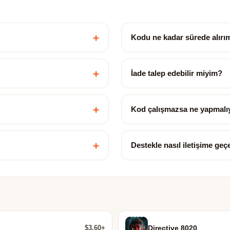
+
Kodu ne kadar sürede alırı
+
İade talep edebilir miyim?
+
Kod çalışmazsa ne yapmalı
+
Destekle nasıl iletişime ge
$3.60+
Directive 8020