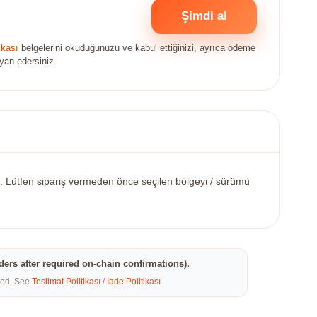
Şimdi al
ikası
belgelerini okuduğunuzu ve kabul ettiğinizi, ayrıca ödeme
eyan edersiniz.
nde. Lütfen sipariş vermeden önce seçilen bölgeyi / sürümü
rders after required on-chain confirmations).
eted. See
Teslimat Politikası
/
İade Politikası