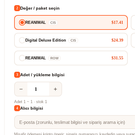
Değer / paket seçin
2
$17.41
REANIMAL
CIS
$24.39
Digital Deluxe Edition
CIS
$31.55
REANIMAL
ROW
Adet / yükleme bilgisi
3
−
+
Adet 1 ~ 1 · stok 1
Alıcı bilgisi
4
Misafir ödemesi kripto önerir; sipariş numaranızı kaydedin veya şura