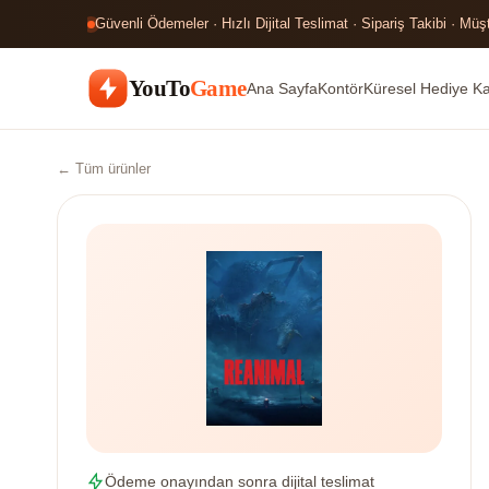
Güvenli Ödemeler · Hızlı Dijital Teslimat · Sipariş Takibi · Müş
YouTo
Game
Ana Sayfa
Kontör
Küresel Hediye Kar
← Tüm ürünler
Ödeme onayından sonra dijital teslimat