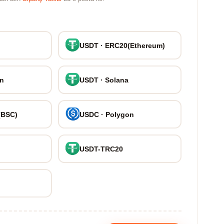
USDT · ERC20(Ethereum)
on
USDT · Solana
(BSC)
USDC · Polygon
USDT-TRC20