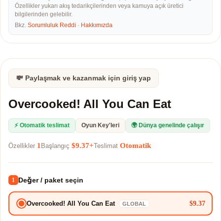
Özellikler yukarı akış tedarikçilerinden veya kamuya açık üretici
bilgilerinden gelebilir.
Bkz.
Sorumluluk Reddi
·
Hakkımızda
💸 Paylaşmak ve kazanmak için giriş yap
Overcooked! All You Can Eat
⚡ Otomatik teslimat
Oyun Key'leri
🌍 Dünya genelinde çalışır
1
$9.37+
Otomatik
Özellikler
Başlangıç
Teslimat
Değer / paket seçin
1
$9.37
Overcooked! All You Can Eat
GLOBAL