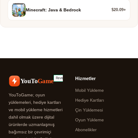
$20.09+
Minecraft: Java & Bedrock
Hizmetler
YouTo
Game
Mobil Yükleme
YouToGame; oyun
Hediye Kartları
yüklemeleri, hediye kartları
ve mobil yükleme hizmetleri
Çin Yüklemesi
dahil olmak üzere dijital
Oyun Yükleme
ürünlerde uzmanlaşmış
Abonelikler
bağımsız bir çevrimiçi