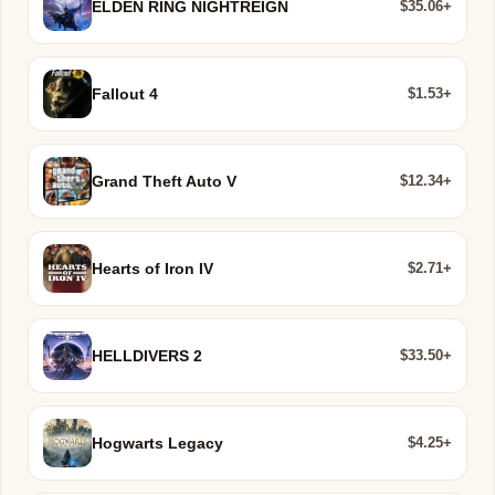
$35.06+
ELDEN RING NIGHTREIGN
$1.53+
Fallout 4
$12.34+
Grand Theft Auto V
$2.71+
Hearts of Iron IV
$33.50+
HELLDIVERS 2
$4.25+
Hogwarts Legacy