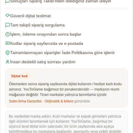
Sonuçları Sipariş Takibi'nden istediğiniz zaman izleyin
Güvenli dijital teslimat
Tam takipli sipariş sorgulama
İşlem, ödeme onayından sonra başlar
Kodlar sipariş sayfanızda ve e-postada
Tamamlanmayan siparişler İade Politikasına göre işlenir
İnsan destekli satış sonrası yardım
Dijital kod
Ödemeden sonra sipariş sayfasında dijital kullanım / hediye kartı kodu
alırsınız. YouToGame bağımsız bir perakendecidir — markanın resmi
mağazası değildir. Ticari markalar yalnızca tanımlama içindir.
Satın Alma Garantisi
·
Orijinallik & köken
görüntüle
Bu sayfadaki marka adları, ticari markalar ve kapak görselleri yalnızca
ilgili ürünleri tanımlamak için kullanılır. YouToGame, bağımsız bir
üçüncü taraf dijital ürün satıcısıdır; bir ürün sayfasında aksi açıkça
belirtilmedikçe bu markalarla bağlantılı, sponsorlu veya yetkili değildir.