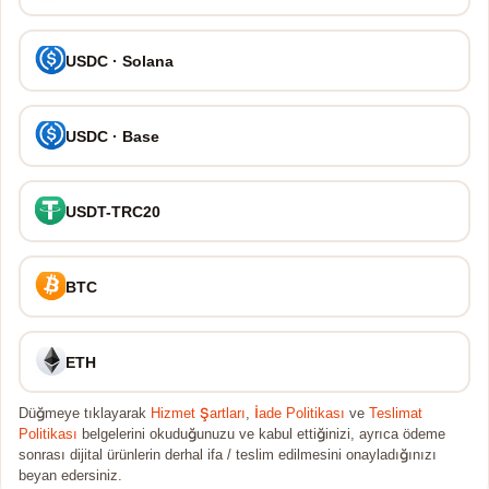
USDC · Solana
USDC · Base
USDT-TRC20
BTC
ETH
Düğmeye tıklayarak
Hizmet Şartları
,
İade Politikası
ve
Teslimat
Politikası
belgelerini okuduğunuzu ve kabul ettiğinizi, ayrıca ödeme
sonrası dijital ürünlerin derhal ifa / teslim edilmesini onayladığınızı
beyan edersiniz.