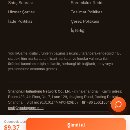
Satış Sonrası
Sorumluluk Reddi
Hizmet Şartları
Teslimat Politikası
İade Politikası
Çerez Politikası
İş Birliği
YouToGame, dijital ürünlerin bağımsız üçüncü taraf perakendecisidir. Bu
sitedeki tüm marka adları, ticari markalar ve logolar yalnızca ilgili
ürünleri tanımlamak için kullanılır; herhangi bir bağlantı, onay veya
yetkilendirme anlamına gelmez.
Shanghai Haihaitong Network Co., Ltd.
· china·shanghai · Kayıtlı adres:
Room 408, 4th Floor, No. 7, Lane 129, Huajiang Road, Jiading District,
Shanghai · Sicil no: 91310114MAK0H26D67 · ☎
+86 15611004108
· ✉
mail@youtogame.com
© 2026 YouToGame ·
⋮ menüsüne (sağ üst) dokunun,
✕
Ödenecek tutar
ardından "Uygulamayı yükle / Ana
🔒 SSL Korumalı
⛓ Kripto Ödeme
✓ 7/24 Destek
Şimdi al
$
9.37
ekrana ekle"