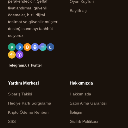
perakendecidir. Şeffaf
Oyun Key'leri
fiyatlandırma, güvenli
Bayilik aç
ödemeler, hızlı dijital
teslimat ve güvenilir müşteri
desteği sunmayı taahhüt
ediyoruz.
₮
$
₿
Ł
Telegram
X / Twitter
Yardım Merkezi
Hakkımızda
Sipariş Takibi
Hakkımızda
Hediye Kartı Sorgulama
Satın Alma Garantisi
Kripto Ödeme Rehberi
İletişim
SSS
Gizlilik Politikası