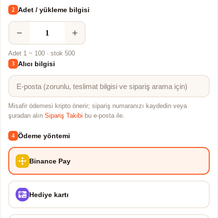
Adet / yükleme bilgisi
2
−
+
Adet 1 ~ 100 · stok 500
Alıcı bilgisi
3
Misafir ödemesi kripto önerir; sipariş numaranızı kaydedin veya
şuradan alın
Sipariş Takibi
bu e-posta ile.
Ödeme yöntemi
4
Binance Pay
Hediye kartı