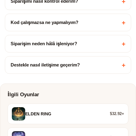
+
Siparişimi nasıl kontrol ederim?
+
Kod çalışmazsa ne yapmalıyım?
+
Siparişim neden hâlâ işleniyor?
+
Destekle nasıl iletişime geçerim?
İlgili Oyunlar
$32.92+
ELDEN RING