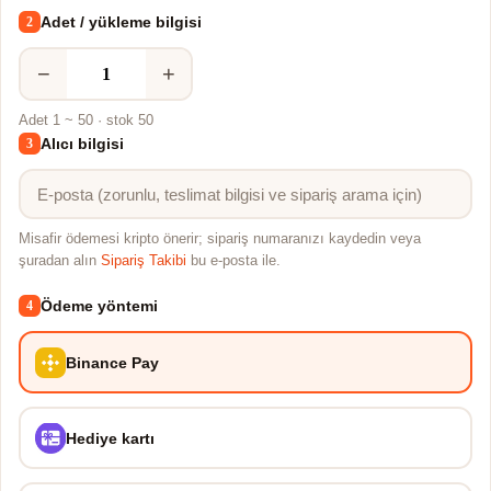
Adet / yükleme bilgisi
2
−
+
Adet 1 ~ 50 · stok 50
Alıcı bilgisi
3
Misafir ödemesi kripto önerir; sipariş numaranızı kaydedin veya
şuradan alın
Sipariş Takibi
bu e-posta ile.
Ödeme yöntemi
4
Binance Pay
Hediye kartı