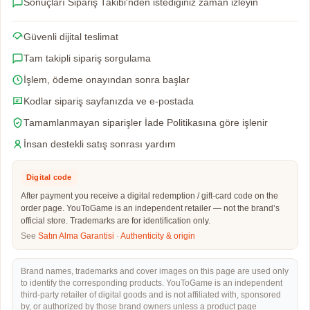
Sonuçları Sipariş Takibi'nden istediğiniz zaman izleyin
Güvenli dijital teslimat
Tam takipli sipariş sorgulama
İşlem, ödeme onayından sonra başlar
Kodlar sipariş sayfanızda ve e-postada
Tamamlanmayan siparişler İade Politikasına göre işlenir
İnsan destekli satış sonrası yardım
Digital code
After payment you receive a digital redemption / gift-card code on the
order page. YouToGame is an independent retailer — not the brand’s
official store. Trademarks are for identification only.
See
Satın Alma Garantisi
·
Authenticity & origin
Brand names, trademarks and cover images on this page are used only
to identify the corresponding products. YouToGame is an independent
third-party retailer of digital goods and is not affiliated with, sponsored
by, or authorized by those brand owners unless a product page