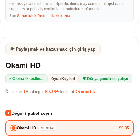
expressly states otherwise. Specifications may come from upstream
suppliers or publicly available manufacturer information.
See
Sorumluluk Reddi
·
Hakkımızda
💸 Paylaşmak ve kazanmak için giriş yap
Okami HD
⚡ Otomatik teslimat
Oyun Key'leri
🌍 Dünya genelinde çalışır
1
$9.35+
Otomatik
Özellikler
Başlangıç
Teslimat
Değer / paket seçin
1
$9.35
Okami HD
GLOBAL