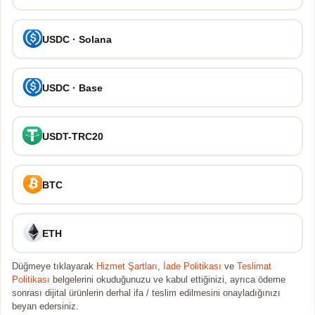
USDC · Solana
USDC · Base
USDT-TRC20
BTC
ETH
Düğmeye tıklayarak
Hizmet Şartları
,
İade Politikası
ve
Teslimat
Politikası
belgelerini okuduğunuzu ve kabul ettiğinizi, ayrıca ödeme
sonrası dijital ürünlerin derhal ifa / teslim edilmesini onayladığınızı
beyan edersiniz.