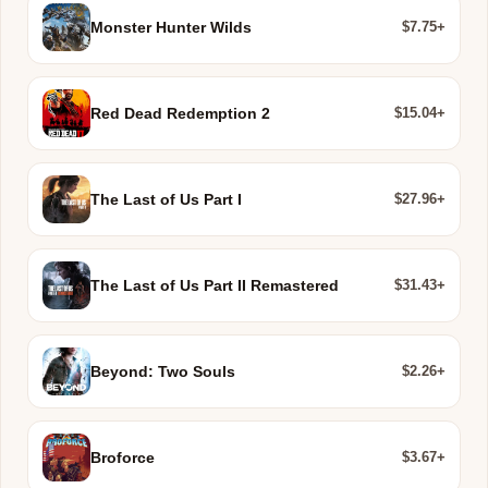
$7.75+
Monster Hunter Wilds
$15.04+
Red Dead Redemption 2
$27.96+
The Last of Us Part I
$31.43+
The Last of Us Part II Remastered
$2.26+
Beyond: Two Souls
$3.67+
Broforce