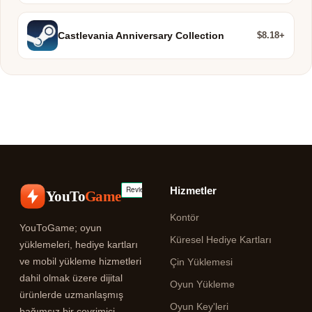
$8.18+
Castlevania Anniversary Collection
Hizmetler
YouTo
Game
Kontör
YouToGame; oyun
Küresel Hediye Kartları
yüklemeleri, hediye kartları
ve mobil yükleme hizmetleri
Çin Yüklemesi
dahil olmak üzere dijital
Oyun Yükleme
ürünlerde uzmanlaşmış
Oyun Key'leri
bağımsız bir çevrimiçi