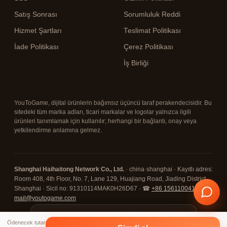
Satış Sonrası
Sorumluluk Reddi
Hizmet Şartları
Teslimat Politikası
İade Politikası
Çerez Politikası
İş Birliği
YouToGame, dijital ürünlerin bağımsız üçüncü taraf perakendecisidir. Bu
sitedeki tüm marka adları, ticari markalar ve logolar yalnızca ilgili
ürünleri tanımlamak için kullanılır; herhangi bir bağlantı, onay veya
yetkilendirme anlamına gelmez.
Shanghai Haihaitong Network Co., Ltd.
· china·shanghai · Kayıtlı adres:
Room 408, 4th Floor, No. 7, Lane 129, Huajiang Road, Jiading District,
Shanghai · Sicil no: 91310114MAK0H26D67 · ☎
+86 15611004108
· ✉
mail@youtogame.com
© 2026 YouToGame ·
⋮ menüsüne (sağ üst) dokunun,
✕
Ödenecek tutar
ardından "Uygulamayı yükle / Ana
🔒 SSL Korumalı
⛓ Kripto Ödeme
✓ 7/24 Destek