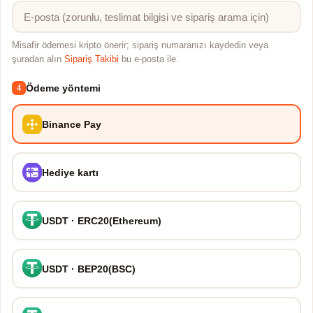
Misafir ödemesi kripto önerir; sipariş numaranızı kaydedin veya
şuradan alın
Sipariş Takibi
bu e-posta ile.
Ödeme yöntemi
4
Binance Pay
Hediye kartı
USDT · ERC20(Ethereum)
USDT · BEP20(BSC)