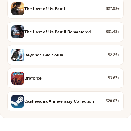
$27.92+
The Last of Us Part I
$31.43+
The Last of Us Part II Remastered
$2.25+
Beyond: Two Souls
$3.67+
Broforce
$20.07+
Castlevania Anniversary Collection