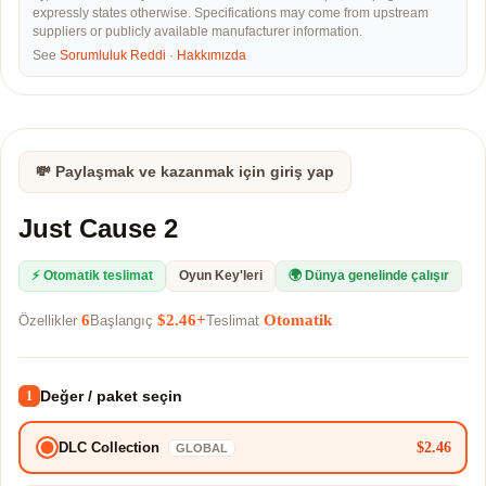
expressly states otherwise. Specifications may come from upstream
suppliers or publicly available manufacturer information.
See
Sorumluluk Reddi
·
Hakkımızda
💸 Paylaşmak ve kazanmak için giriş yap
Just Cause 2
⚡ Otomatik teslimat
Oyun Key'leri
🌍 Dünya genelinde çalışır
6
$2.46+
Otomatik
Özellikler
Başlangıç
Teslimat
Değer / paket seçin
1
$2.46
DLC Collection
GLOBAL