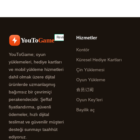
Hizmetler
YouTo
Game
Kontör
YouToGame; oyun
Küresel Hediye Kartları
yüklemeleri, hediye kartları
ve mobil yükleme hizmetleri
Çin Yüklemesi
dahil olmak üzere dijital
Oyun Yükleme
ürünlerde uzmanlaşmış
会员订阅
bağımsız bir çevrimiçi
perakendecidir. Şeffaf
Oyun Key'leri
fiyatlandırma, güvenli
Bayilik aç
ödemeler, hızlı dijital
teslimat ve güvenilir müşteri
desteği sunmayı taahhüt
ediyoruz.