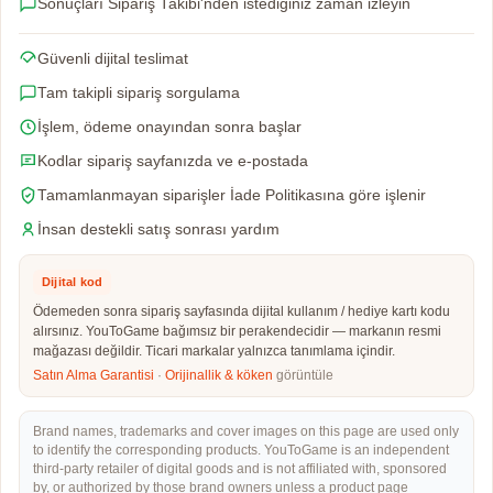
Sonuçları Sipariş Takibi'nden istediğiniz zaman izleyin
Güvenli dijital teslimat
Tam takipli sipariş sorgulama
İşlem, ödeme onayından sonra başlar
Kodlar sipariş sayfanızda ve e-postada
Tamamlanmayan siparişler İade Politikasına göre işlenir
İnsan destekli satış sonrası yardım
Dijital kod
Ödemeden sonra sipariş sayfasında dijital kullanım / hediye kartı kodu
alırsınız. YouToGame bağımsız bir perakendecidir — markanın resmi
mağazası değildir. Ticari markalar yalnızca tanımlama içindir.
Satın Alma Garantisi
·
Orijinallik & köken
görüntüle
Brand names, trademarks and cover images on this page are used only
to identify the corresponding products. YouToGame is an independent
third-party retailer of digital goods and is not affiliated with, sponsored
by, or authorized by those brand owners unless a product page