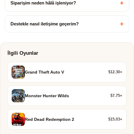
+
Siparişim neden hâlâ işleniyor?
+
Destekle nasıl iletişime geçerim?
İlgili Oyunlar
$12.30+
Grand Theft Auto V
$7.75+
Monster Hunter Wilds
$15.03+
Red Dead Redemption 2