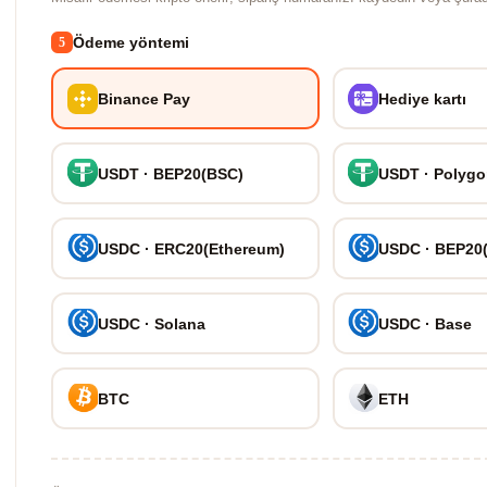
Ödeme yöntemi
5
Binance Pay
Hediye kartı
USDT · BEP20(BSC)
USDT · Polyg
USDC · ERC20(Ethereum)
USDC · BEP20
USDC · Solana
USDC · Base
BTC
ETH