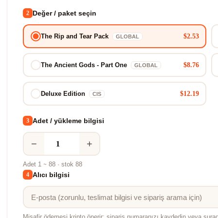
Değer / paket seçin
2
$2.53
The Rip and Tear Pack
GLOBAL
$8.76
The Ancient Gods - Part One
GLOBAL
$12.19
Deluxe Edition
CIS
Adet / yükleme bilgisi
3
−
+
Adet 1 ~ 88 · stok 88
Alıcı bilgisi
4
Misafir ödemesi kripto önerir; sipariş numaranızı kaydedin veya şura