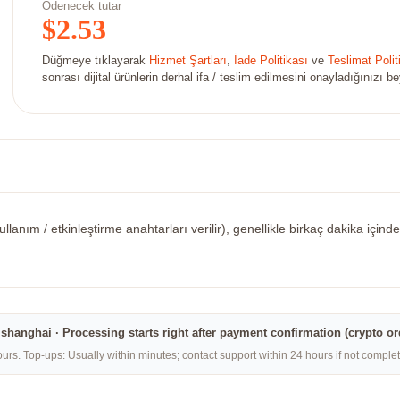
Ödenecek tutar
$
2.53
Düğmeye tıklayarak
Hizmet Şartları
,
İade Politikası
ve
Teslimat Polit
sonrası dijital ürünlerin derhal ifa / teslim edilmesini onayladığınızı b
llanım / etkinleştirme anahtarları verilir), genellikle birkaç dakika içi
na·shanghai · Processing starts right after payment confirmation (crypto o
rs. Top-ups: Usually within minutes; contact support within 24 hours if not compl