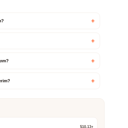
+
m?
+
+
yım?
+
çerim?
$10.13+