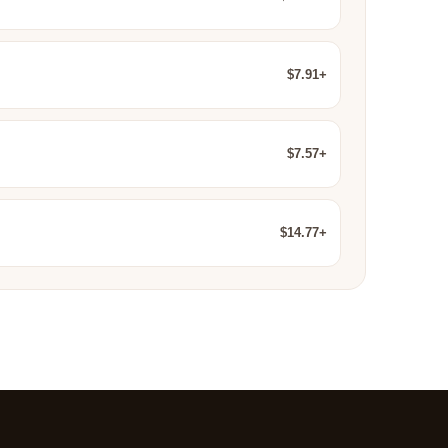
$7.91+
$7.57+
$14.77+