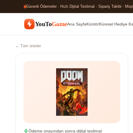
Güvenli Ödemeler · Hızlı Dijital Teslimat · Sipariş Takibi · Müş
YouTo
Game
Ana Sayfa
Kontör
Küresel Hediye Kar
← Tüm ürünler
Ödeme onayından sonra dijital teslimat