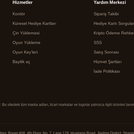
Hizmetler
Yardım Merkezi
Kontör
Sipariş Takibi
Küresel Hediye Kartları
Hediye Kartı Sorgul
Çin Yüklemesi
Kripto Ödeme Rehbe
Oyun Yükleme
SSS
Oyun Key'leri
Satış Sonrası
Bayilik aç
Hizmet Şartları
İade Politikası
u sitedeki tüm marka adları, ticari markalar ve logolar yalnızca ilgili ürünleri tanım
dres: Room 408, 4th Floor, No. 7, Lane 129, Huajiang Road, Jiading District, Shangha