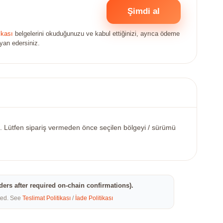
Şimdi al
ikası
belgelerini okuduğunuzu ve kabul ettiğinizi, ayrıca ödeme
eyan edersiniz.
nde. Lütfen sipariş vermeden önce seçilen bölgeyi / sürümü
rders after required on-chain confirmations).
eted. See
Teslimat Politikası
/
İade Politikası