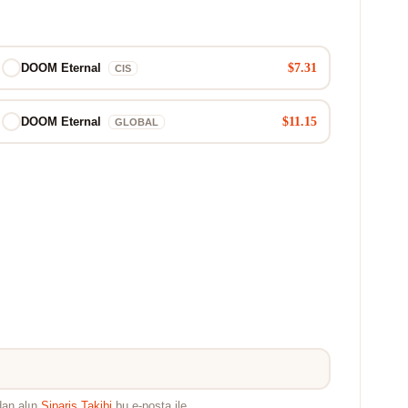
$7.31
DOOM Eternal
CIS
$11.15
DOOM Eternal
GLOBAL
dan alın
Sipariş Takibi
bu e-posta ile.