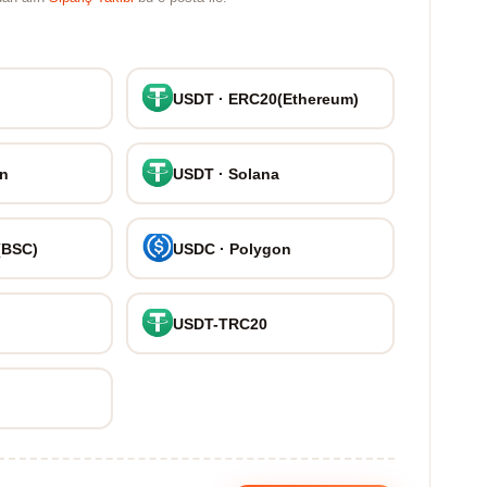
USDT · ERC20(Ethereum)
on
USDT · Solana
(BSC)
USDC · Polygon
USDT-TRC20