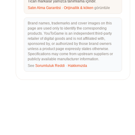
Ticari markalar yalnızca tanımlama içindir.
Satın Alma Garantisi
·
Orijinallik & köken
görüntüle
Brand names, trademarks and cover images on this
page are used only to identify the corresponding
products. YouToGame is an independent third-party
retailer of digital goods and is not affiliated with,
sponsored by, or authorized by those brand owners
unless a product page expressly states otherwise.
Specifications may come from upstream suppliers or
publicly available manufacturer information.
See
Sorumluluk Reddi
·
Hakkımızda