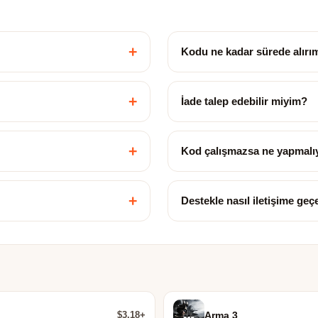
+
Kodu ne kadar sürede alırı
+
İade talep edebilir miyim?
+
Kod çalışmazsa ne yapmalı
+
Destekle nasıl iletişime ge
$3.18+
Arma 3