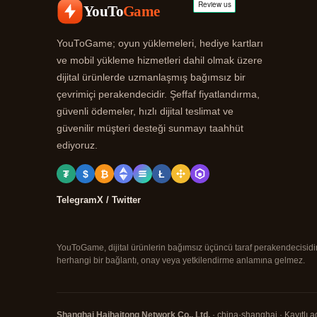
YouTo
Game
YouToGame; oyun yüklemeleri, hediye kartları
ve mobil yükleme hizmetleri dahil olmak üzere
dijital ürünlerde uzmanlaşmış bağımsız bir
çevrimiçi perakendecidir. Şeffaf fiyatlandırma,
güvenli ödemeler, hızlı dijital teslimat ve
güvenilir müşteri desteği sunmayı taahhüt
ediyoruz.
₮
$
₿
Ł
Telegram
X / Twitter
YouToGame, dijital ürünlerin bağımsız üçüncü taraf perakendecisidir. B
herhangi bir bağlantı, onay veya yetkilendirme anlamına gelmez.
Shanghai Haihaitong Network Co., Ltd.
· china·shanghai · Kayıtlı a