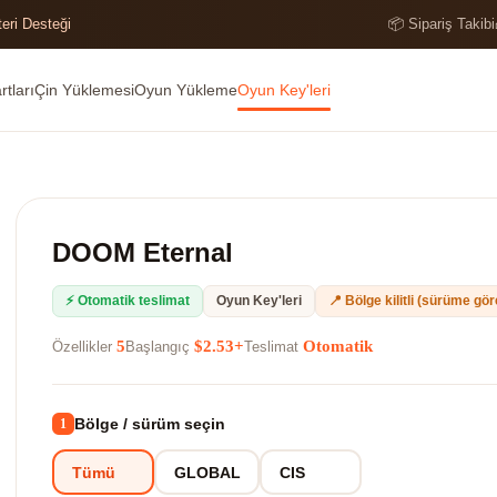
teri Desteği
📦 Sipariş Takibi
tları
Çin Yüklemesi
Oyun Yükleme
Oyun Key'leri
DOOM Eternal
⚡ Otomatik teslimat
Oyun Key'leri
📍 Bölge kilitli (sürüme gö
5
$2.53+
Otomatik
Özellikler
Başlangıç
Teslimat
Bölge / sürüm seçin
1
Tümü
GLOBAL
CIS