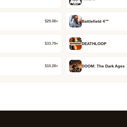
$29.08+
Battlefield 4™
$33.79+
DEATHLOOP
$10.28+
DOOM: The Dark Ages