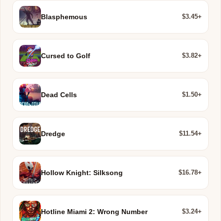
$3.45+
Blasphemous
$3.82+
Cursed to Golf
$1.50+
Dead Cells
$11.54+
Dredge
$16.78+
Hollow Knight: Silksong
$3.24+
Hotline Miami 2: Wrong Number