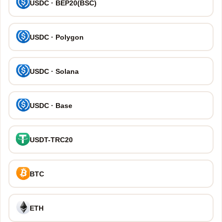
USDC · BEP20(BSC)
USDC · Polygon
USDC · Solana
USDC · Base
USDT-TRC20
BTC
ETH