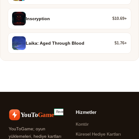
$10.69+
Inscryption
$1.76+
Laika: Aged Through Blood
Hizmetler
YouTo
Game
Kontör
YouToGame; oyun
Küresel Hediye Kartları
yüklemeleri, hediye kartları