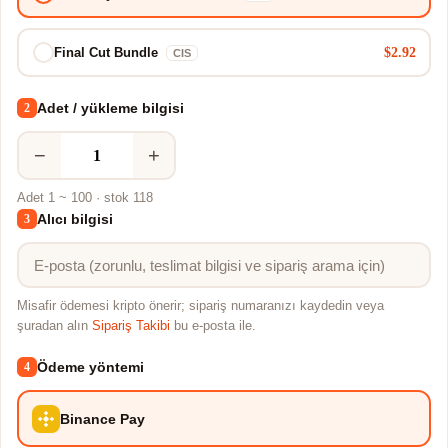
$2.92
Final Cut Bundle
CIS
Adet / yükleme bilgisi
2
−
+
Adet 1 ~ 100 · stok 118
Alıcı bilgisi
3
Misafir ödemesi kripto önerir; sipariş numaranızı kaydedin veya
şuradan alın
Sipariş Takibi
bu e-posta ile.
Ödeme yöntemi
4
Binance Pay