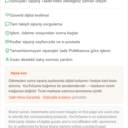
Sonuçları Sipariş Takibi'nden istediğiniz zaman izleyin
Güvenli dijital teslimat
Tam takipli sipariş sorgulama
İşlem, ödeme onayından sonra başlar
Kodlar sipariş sayfanızda ve e-postada
Tamamlanmayan siparişler İade Politikasına göre işlenir
İnsan destekli satış sonrası yardım
Dijital kod
Ödemeden sonra sipariş sayfasında dijital kullanım / hediye kartı kodu
alırsınız. YouToGame bağımsız bir perakendecidir — markanın resmi
mağazası değildir. Ticari markalar yalnızca tanımlama içindir.
Satın Alma Garantisi
·
Orijinallik & köken
görüntüle
Brand names, trademarks and cover images on this page are used only
to identify the corresponding products. YouToGame is an independent
third-party retailer of digital goods and is not affiliated with, sponsored
by, or authorized by those brand owners unless a product page