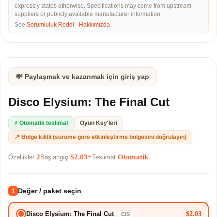
expressly states otherwise. Specifications may come from upstream
suppliers or publicly available manufacturer information.
See
Sorumluluk Reddi
·
Hakkımızda
💸 Paylaşmak ve kazanmak için giriş yap
Disco Elysium: The Final Cut
⚡ Otomatik teslimat
Oyun Key'leri
📍 Bölge kilitli (sürüme göre etkinleştirme bölgesini doğrulayın)
2
$2.03+
Otomatik
Özellikler
Başlangıç
Teslimat
Değer / paket seçin
1
$2.03
Disco Elysium: The Final Cut
CIS