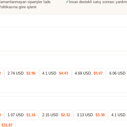
Tamamlanmayan siparişler İade
✓
İnsan destekli satış sonrası yardım
olitikasına göre işlenir
2
2.74 USD
$2.96
4.1 USD
$4.43
4.69 USD
$5.07
6.06 USD
3
1.07 USD
$1.16
2.15 USD
$2.32
3.13 USD
$3.38
4.1 USD
$31.87