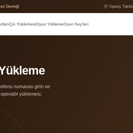
teri Desteği
📦 Sipariş Takibi
tları
Çin Yüklemesi
Oyun Yükleme
Oyun Key'leri
 Yükleme
lefonu numarası girin ve
n operatör yüklemesi,