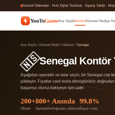
Güvenli Ödemeler · Hızlı Dijital Teslimat · Sipariş Takibi · Müş
YouTo
Game
Ana Sayfa
Kontör
Küresel Hediye Kar
Ana Sayfa
/
Küresel Mobil Yükleme
/
Senegal
🇸🇳
Senegal Kontör
Aşağıdan operatör ve tutar seçin, bir Senegal cep te
yükleyin. Fiyatlar canlı kurla dönüştürülür; doğruda
başarısız olursa bakiyeye tam iade.
200+
800+
Anında
99.8%
Ülkeler
Operatörler
Doğrudan yükleme
Başarı oranı