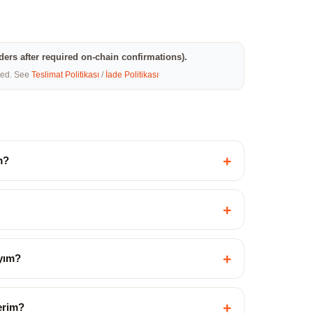
rders after required on-chain confirmations).
eted. See
Teslimat Politikası
/
İade Politikası
+
m?
+
+
yım?
+
çerim?