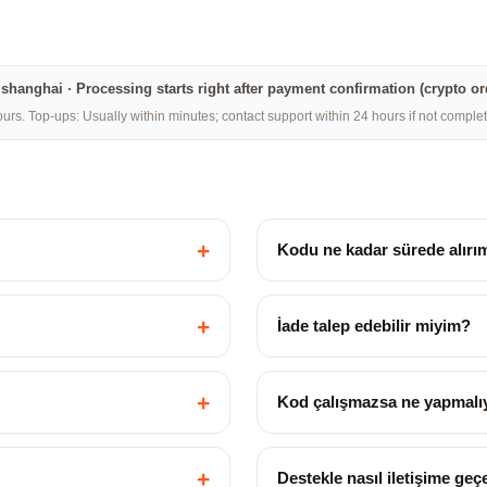
na·shanghai · Processing starts right after payment confirmation (crypto o
rs. Top-ups: Usually within minutes; contact support within 24 hours if not compl
+
Kodu ne kadar sürede alırı
+
İade talep edebilir miyim?
+
Kod çalışmazsa ne yapmalı
+
Destekle nasıl iletişime ge