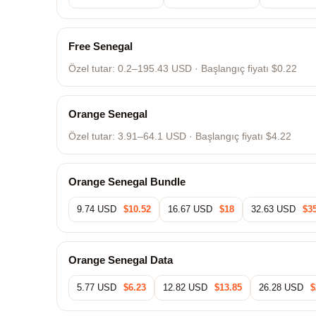
Free Senegal
Özel tutar:
0.2–195.43 USD
· Başlangıç fiyatı $0.22
Orange Senegal
Özel tutar:
3.91–64.1 USD
· Başlangıç fiyatı $4.22
Orange Senegal Bundle
9.74 USD
$10.52
16.67 USD
$18
32.63 USD
$3
Orange Senegal Data
5.77 USD
$6.23
12.82 USD
$13.85
26.28 USD
$