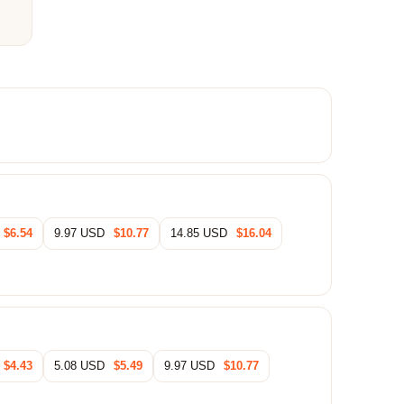
$6.54
9.97 USD
$10.77
14.85 USD
$16.04
$4.43
5.08 USD
$5.49
9.97 USD
$10.77