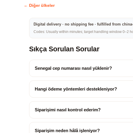
← Diğer ülkeler
Digital delivery · no shipping fee · fulfilled from chi
Codes: Usually within minutes; target handling window 0–2 hou
Sıkça Sorulan Sorular
Senegal cep numarası nasıl yüklenir?
Hangi ödeme yöntemleri destekleniyor?
Siparişimi nasıl kontrol ederim?
Siparişim neden hâlâ işleniyor?