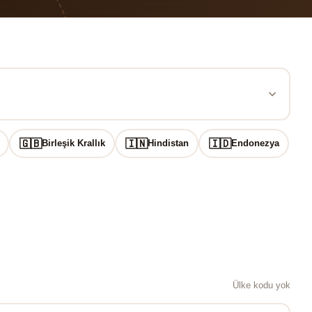
🇬🇧
🇮🇳
🇮🇩
Birleşik Krallık
Hindistan
Endonezya
Ülke kodu yok