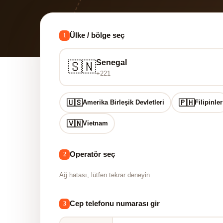
Ülke / bölge seç
1
Senegal
🇸🇳
+221
🇺🇸
🇵🇭
Amerika Birleşik Devletleri
Filipinler
🇻🇳
Vietnam
Operatör seç
2
Ağ hatası, lütfen tekrar deneyin
Cep telefonu numarası gir
3