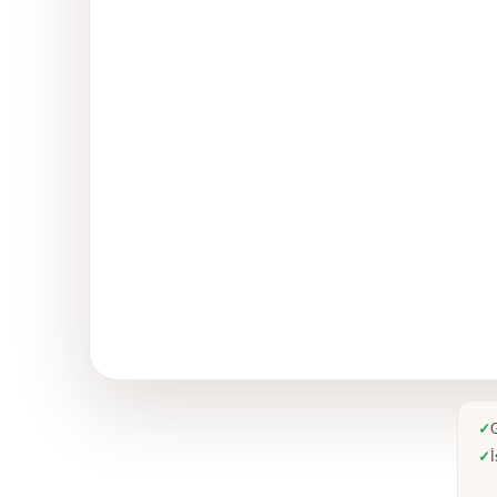
✓
G
✓