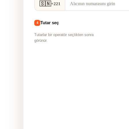
🇸🇳
+221
Tutar seç
4
Tutarlar bir operatör seçtikten sonra
görünür.