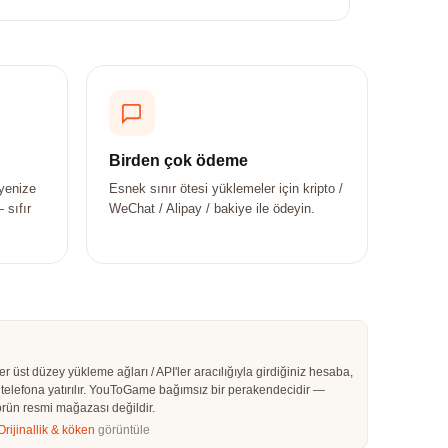
Birden çok ödeme
yenize
Esnek sınır ötesi yüklemeler için kripto /
 sıfır
WeChat / Alipay / bakiye ile ödeyin.
üst düzey yükleme ağları / API'ler aracılığıyla girdiğiniz hesaba,
telefona yatırılır. YouToGame bağımsız bir perakendecidir —
rün resmi mağazası değildir.
Orijinallik & köken
görüntüle