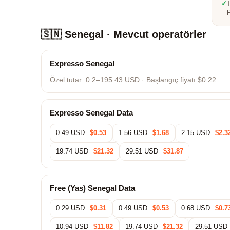
✓
P
🇸🇳 Senegal · Mevcut operatörler
Expresso Senegal
Özel tutar:
0.2–195.43 USD
· Başlangıç fiyatı $0.22
Expresso Senegal Data
0.49 USD
$0.53
1.56 USD
$1.68
2.15 USD
$2.3
19.74 USD
$21.32
29.51 USD
$31.87
Free (Yas) Senegal Data
0.29 USD
$0.31
0.49 USD
$0.53
0.68 USD
$0.7
10.94 USD
$11.82
19.74 USD
$21.32
29.51 USD