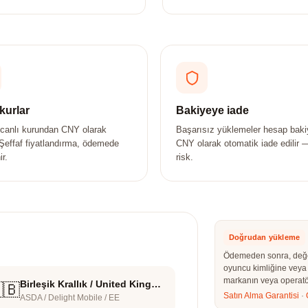
kurlar
Bakiyeye iade
 canlı kurundan CNY olarak
Başarısız yüklemeler hesap baki
 Şeffaf fiyatlandırma, ödemede
CNY olarak otomatik iade edilir —
ir.
risk.
Doğrudan yükleme
Ödemeden sonra, değer 
oyuncu kimliğine veya 
markanın veya operatö
Birleşik Krallık / United Kingdom
🇧
Satın Alma Garantisi
·
ASDA / Delight Mobile / EE