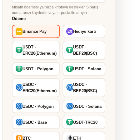
Misafir ödemesi yalnızca kriptoyu destekler. Sipariş
numaranızı kaydedin veya e-posta ile arayın.
Ödeme
Binance Pay
Hediye kartı
USDT ·
USDT ·
ERC20(Ethereum)
BEP20(BSC)
USDT · Polygon
USDT · Solana
USDC ·
USDC ·
ERC20(Ethereum)
BEP20(BSC)
USDC · Polygon
USDC · Solana
USDC · Base
USDT-TRC20
BTC
ETH