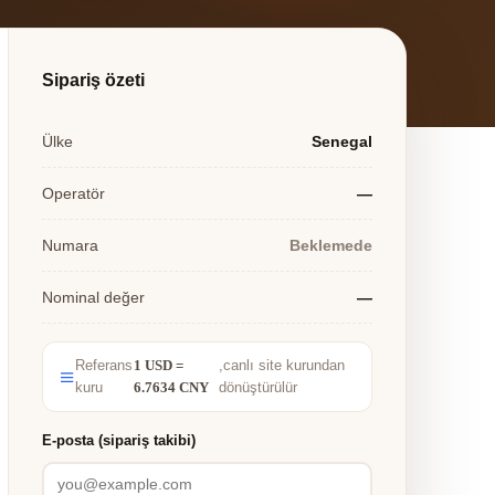
Sipariş özeti
Ülke
Senegal
Operatör
—
Numara
Beklemede
Nominal değer
—
Referans
1 USD =
,canlı site kurundan
kuru
6.7634 CNY
dönüştürülür
E-posta (sipariş takibi)