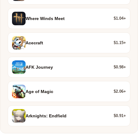
$1.04+
Where Winds Meet
$1.15+
Acecraft
$0.98+
AFK Journey
$2.06+
Age of Magic
$0.91+
Arknights: Endfield