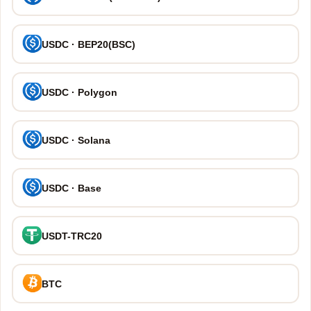
USDC · BEP20(BSC)
USDC · Polygon
USDC · Solana
USDC · Base
USDT-TRC20
BTC