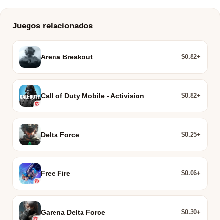
Juegos relacionados
$0.82+
Arena Breakout
$0.82+
Call of Duty Mobile - Activision
$0.25+
Delta Force
$0.06+
Free Fire
$0.30+
Garena Delta Force