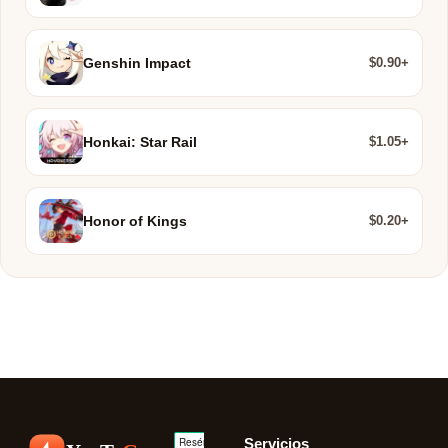
$0.90+
Genshin Impact
$1.05+
Honkai: Star Rail
$0.20+
Honor of Kings
Servicios