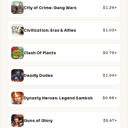
$1.29+
City of Crime: Gang Wars
$1.03+
Civilization: Eras & Allies
$0.79+
Clash Of Plants
$1.04+
Deadly Dudes
$0.98+
Dynasty Heroes: Legend Samkok
$5.47+
Guns of Glory