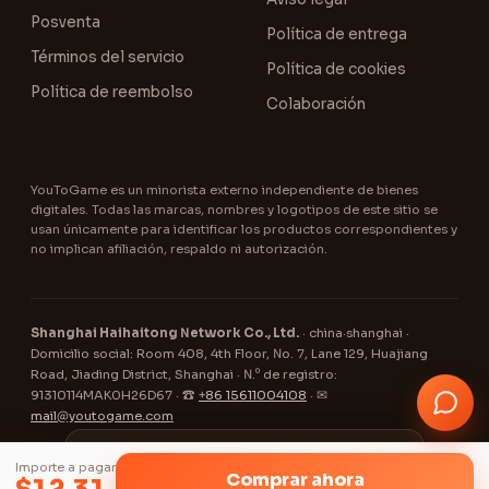
Posventa
Política de entrega
Términos del servicio
Política de cookies
Política de reembolso
Colaboración
YouToGame es un minorista externo independiente de bienes
digitales. Todas las marcas, nombres y logotipos de este sitio se
usan únicamente para identificar los productos correspondientes y
no implican afiliación, respaldo ni autorización.
Shanghai Haihaitong Network Co., Ltd.
· china·shanghai ·
Domicilio social: Room 408, 4th Floor, No. 7, Lane 129, Huajiang
Road, Jiading District, Shanghai · N.º de registro:
91310114MAK0H26D67 · ☎
+86 15611004108
· ✉
mail@youtogame.com
© 2026 YouToGame ·
Toca el menú ⋮ (arriba a la derecha)
✕
Importe a pagar
y luego «Instalar app / Añadir a la
🔒 Cifrado SSL
⛓ Pago con cripto
✓ Soporte 24/7
Comprar ahora