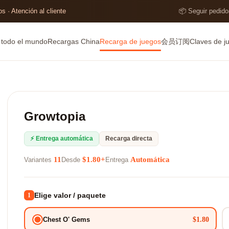
s · Atención al cliente
📦 Seguir pedido
e todo el mundo
Recargas China
Recarga de juegos
会员订阅
Claves de j
Growtopia
⚡ Entrega automática
Recarga directa
11
$1.80+
Automática
Variantes
Desde
Entrega
Elige valor / paquete
1
$1.80
Chest O' Gems