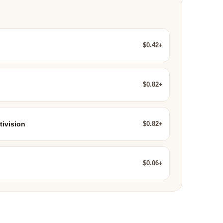
$0.42+
$0.82+
$0.82+
tivision
$0.06+