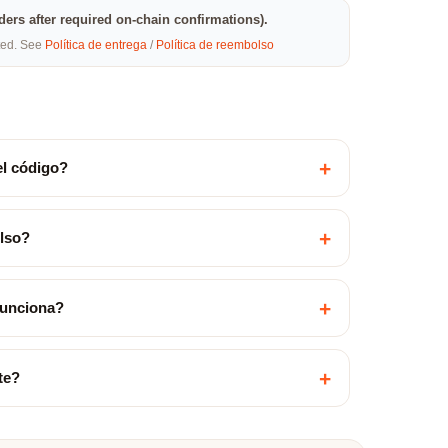
rders after required on-chain confirmations).
eted. See
Política de entrega
/
Política de reembolso
+
el código?
+
olso?
+
funciona?
+
te?