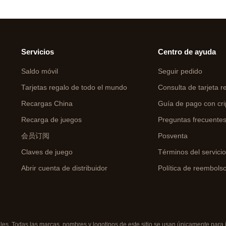
Servicios
Centro de ayuda
Saldo móvil
Seguir pedido
Tarjetas regalo de todo el mundo
Consulta de tarjeta r
Recargas China
Guía de pago con cri
Recarga de juegos
Preguntas frecuente
会员订阅
Posventa
Claves de juego
Términos del servici
Abrir cuenta de distribuidor
Política de reembols
s. Todas las marcas, nombres y logotipos de este sitio se usan únicamente para id