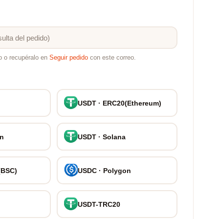
o o recupéralo en
Seguir pedido
con este correo.
USDT · ERC20(Ethereum)
on
USDT · Solana
(BSC)
USDC · Polygon
USDT-TRC20