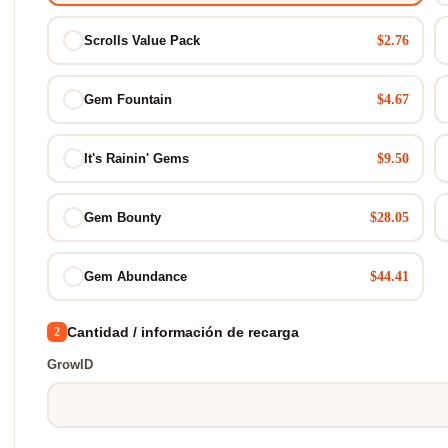
$2.76
Scrolls Value Pack
$4.67
Gem Fountain
$9.50
It's Rainin' Gems
$28.05
Gem Bounty
$44.41
Gem Abundance
Cantidad / información de recarga
2
GrowID