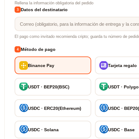
Rellena la información obligatoria del pedido
Datos del destinatario
3
El pago como invitado recomienda cripto; guarda tu número de pedid
Método de pago
4
Binance Pay
Tarjeta regalo
USDT · BEP20(BSC)
USDT · Polyg
USDC · ERC20(Ethereum)
USDC · BEP20
USDC · Solana
USDC · Base