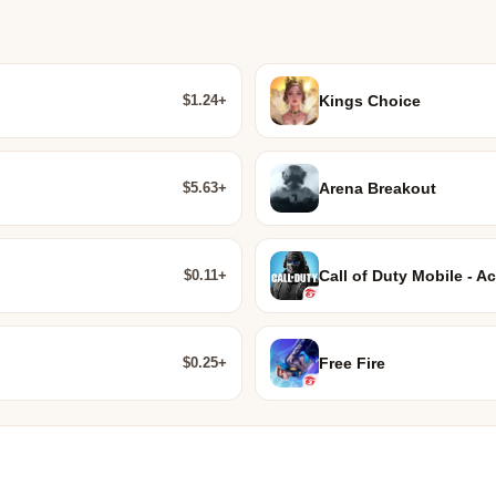
$1.24+
Kings Choice
$5.63+
Arena Breakout
$0.11+
Call of Duty Mobile - Ac
$0.25+
Free Fire