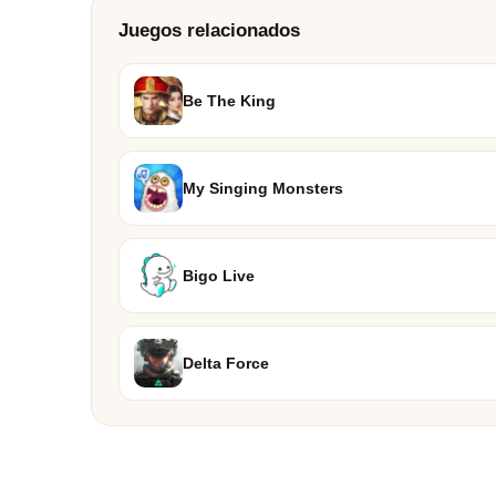
Juegos relacionados
Be The King
My Singing Monsters
Bigo Live
Delta Force