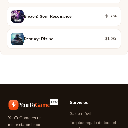
$0.73+
Bleach: Soul Resonance
$1.08+
Destiny: Rising
Servicios
YouTo
Game
Saldo móvil
YouToGame es un
Tarjetas regalo de todo el
minorista en línea