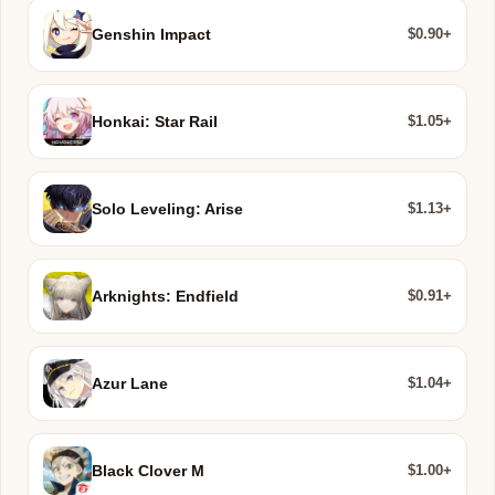
$0.90+
Genshin Impact
$1.05+
Honkai: Star Rail
$1.13+
Solo Leveling: Arise
$0.91+
Arknights: Endfield
$1.04+
Azur Lane
$1.00+
Black Clover M