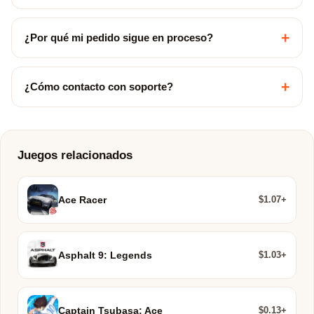
+
¿Por qué mi pedido sigue en proceso?
+
¿Cómo contacto con soporte?
Juegos relacionados
$1.07+
Ace Racer
$1.03+
Asphalt 9: Legends
$0.13+
Captain Tsubasa: Ace