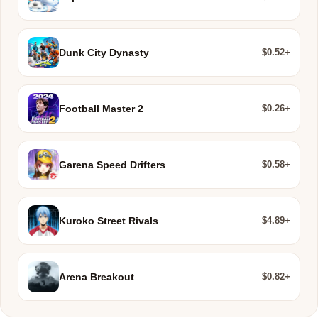
$0.52+
Dunk City Dynasty
$0.26+
Football Master 2
$0.58+
Garena Speed Drifters
$4.89+
Kuroko Street Rivals
$0.82+
Arena Breakout