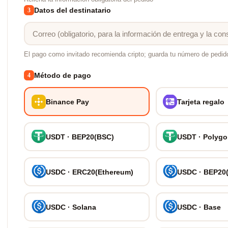
Datos del destinatario
3
El pago como invitado recomienda cripto; guarda tu número de pedid
Método de pago
4
Binance Pay
Tarjeta regalo
USDT · BEP20(BSC)
USDT · Polyg
USDC · ERC20(Ethereum)
USDC · BEP20
USDC · Solana
USDC · Base