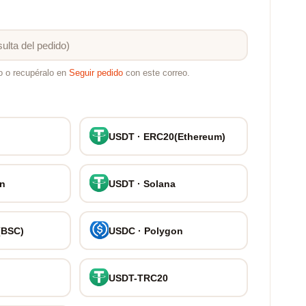
o o recupéralo en
Seguir pedido
con este correo.
USDT · ERC20(Ethereum)
on
USDT · Solana
(BSC)
USDC · Polygon
USDT-TRC20