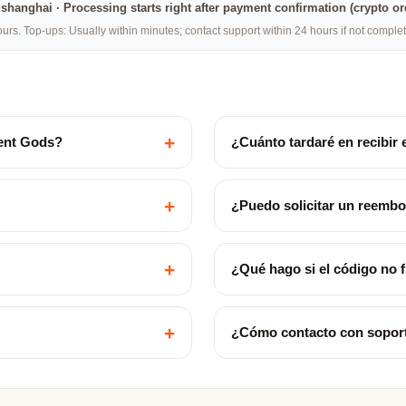
na·shanghai · Processing starts right after payment confirmation (crypto o
rs. Top-ups: Usually within minutes; contact support within 24 hours if not compl
+
ent Gods?
¿Cuánto tardaré en recibir 
+
¿Puedo solicitar un reemb
+
¿Qué hago si el código no 
+
¿Cómo contacto con sopor