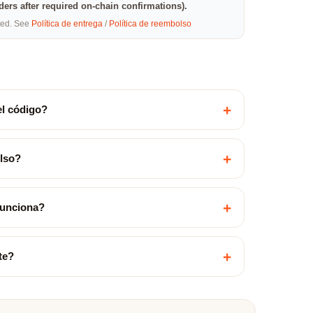
rders after required on-chain confirmations).
eted. See
Política de entrega
/
Política de reembolso
+
el código?
+
olso?
+
funciona?
+
te?