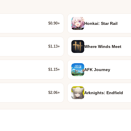
$0.90+
Honkai: Star Rail
$1.13+
Where Winds Meet
$1.15+
AFK Journey
$2.06+
Arknights: Endfield