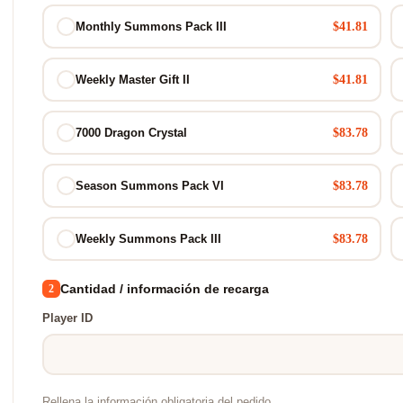
$41.81
Monthly Summons Pack III
$41.81
Weekly Master Gift II
$83.78
7000 Dragon Crystal
$83.78
Season Summons Pack VI
$83.78
Weekly Summons Pack III
Cantidad / información de recarga
2
Player ID
Rellena la información obligatoria del pedido