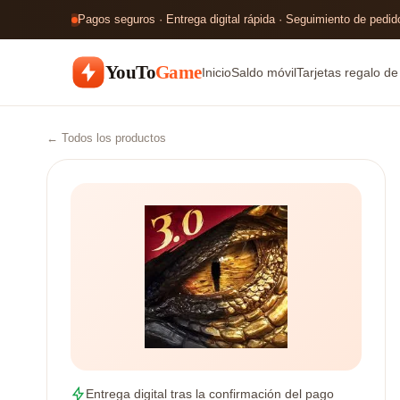
Pagos seguros · Entrega digital rápida · Seguimiento de pedido
YouTo
Game
Inicio
Saldo móvil
Tarjetas regalo d
← Todos los productos
Entrega digital tras la confirmación del pago