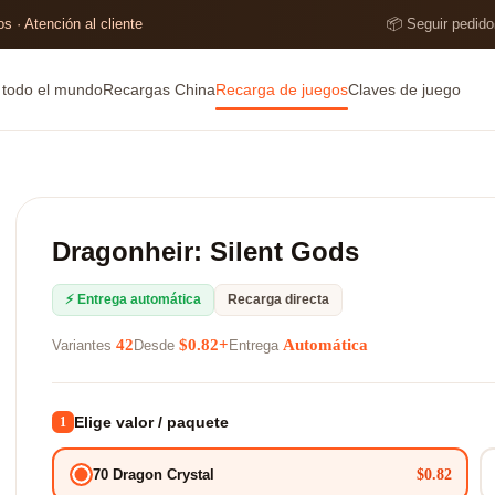
s · Atención al cliente
📦 Seguir pedido
e todo el mundo
Recargas China
Recarga de juegos
Claves de juego
Dragonheir: Silent Gods
⚡ Entrega automática
Recarga directa
42
$0.82+
Automática
Variantes
Desde
Entrega
Elige valor / paquete
1
$0.82
70 Dragon Crystal