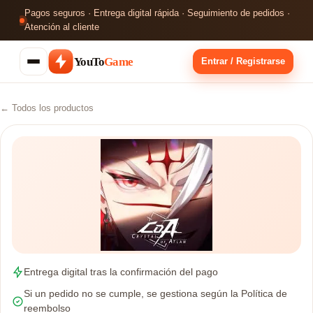
Pagos seguros · Entrega digital rápida · Seguimiento de pedidos ·
Atención al cliente
YouTo
Game
Entrar / Registrarse
← Todos los productos
Entrega digital tras la confirmación del pago
Si un pedido no se cumple, se gestiona según la Política de
reembolso