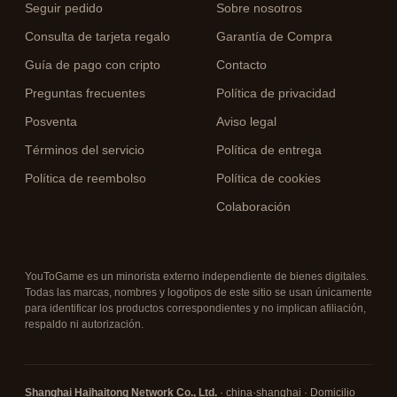
Seguir pedido
Sobre nosotros
Consulta de tarjeta regalo
Garantía de Compra
Guía de pago con cripto
Contacto
Preguntas frecuentes
Política de privacidad
Posventa
Aviso legal
Términos del servicio
Política de entrega
Política de reembolso
Política de cookies
Colaboración
YouToGame es un minorista externo independiente de bienes digitales.
Todas las marcas, nombres y logotipos de este sitio se usan únicamente
para identificar los productos correspondientes y no implican afiliación,
respaldo ni autorización.
Shanghai Haihaitong Network Co., Ltd.
· china·shanghai · Domicilio