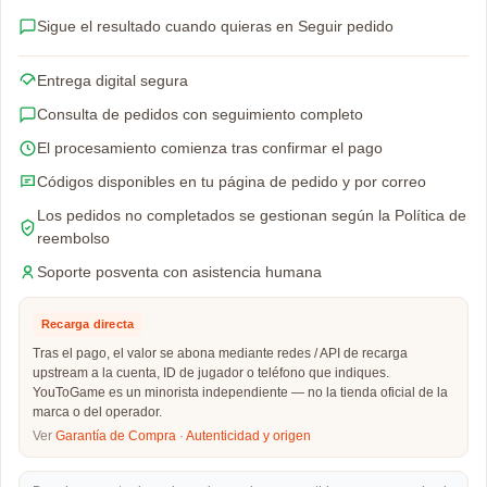
Sigue el resultado cuando quieras en Seguir pedido
Entrega digital segura
Consulta de pedidos con seguimiento completo
El procesamiento comienza tras confirmar el pago
Códigos disponibles en tu página de pedido y por correo
Los pedidos no completados se gestionan según la Política de
reembolso
Soporte posventa con asistencia humana
Recarga directa
Tras el pago, el valor se abona mediante redes / API de recarga
upstream a la cuenta, ID de jugador o teléfono que indiques.
YouToGame es un minorista independiente — no la tienda oficial de la
marca o del operador.
Ver
Garantía de Compra
·
Autenticidad y origen