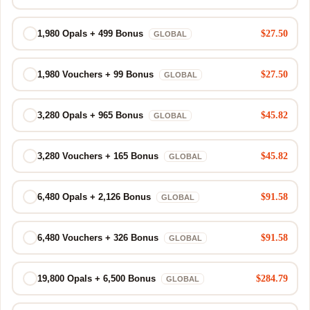
$27.50
1,980 Opals + 499 Bonus
GLOBAL
$27.50
1,980 Vouchers + 99 Bonus
GLOBAL
$45.82
3,280 Opals + 965 Bonus
GLOBAL
$45.82
3,280 Vouchers + 165 Bonus
GLOBAL
$91.58
6,480 Opals + 2,126 Bonus
GLOBAL
$91.58
6,480 Vouchers + 326 Bonus
GLOBAL
$284.79
19,800 Opals + 6,500 Bonus
GLOBAL