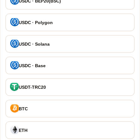
USDC · BEP20(BSC)
USDC · Polygon
USDC · Solana
USDC · Base
USDT-TRC20
BTC
ETH