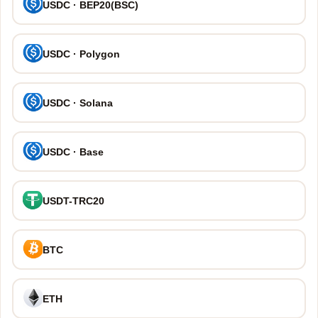
USDC · BEP20(BSC)
USDC · Polygon
USDC · Solana
USDC · Base
USDT-TRC20
BTC
ETH