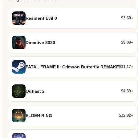
$3.60+
Resident Evil 0
$9.09+
Directive 8020
$31.17+
FATAL FRAME II: Crimson Butterfly REMAKE
$4.39+
Outlast 2
$32.92+
ELDEN RING