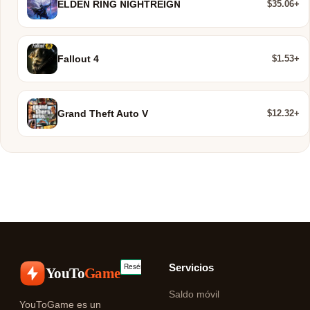
$35.06+
ELDEN RING NIGHTREIGN
$1.53+
Fallout 4
$12.32+
Grand Theft Auto V
Servicios
YouTo
Game
Saldo móvil
YouToGame es un