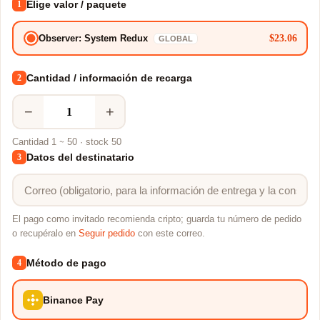
Elige valor / paquete
1
$23.06
Observer: System Redux
GLOBAL
Cantidad / información de recarga
2
−
+
Cantidad 1 ~ 50 · stock 50
Datos del destinatario
3
El pago como invitado recomienda cripto; guarda tu número de pedido
o recupéralo en
Seguir pedido
con este correo.
Método de pago
4
Binance Pay