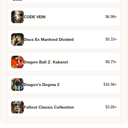
$6.98+
CODE VEIN
$5.33+
Deus Ex Mankind Divided
$8.75+
Dragon Ball Z: Kakarot
$16.56+
Dragon's Dogma 2
$3.26+
Fallout Classic Collection