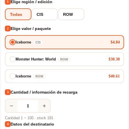
Elige región / edición
1
Todas
CIS
ROW
Elige valor / paquete
2
$4.84
Iceborne
CIS
$30.38
Monster Hunter: World
ROW
$40.61
Iceborne
ROW
Cantidad / información de recarga
3
−
+
Cantidad 1 ~ 100 · stock 191
Datos del destinatario
4