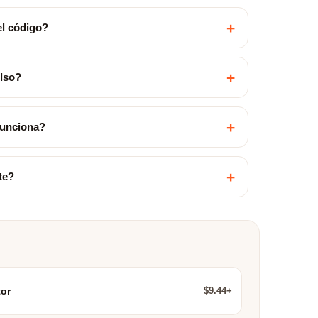
+
el código?
+
olso?
+
funciona?
+
te?
$9.44+
or