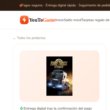
Pagos seguros · Entrega digital rápida · Seguimiento de pedido
YouTo
Game
Inicio
Saldo móvil
Tarjetas regalo d
← Todos los productos
Entrega digital tras la confirmación del pago