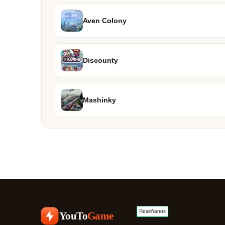
Aven Colony
Discounty
Mashinky
YouTo
Game