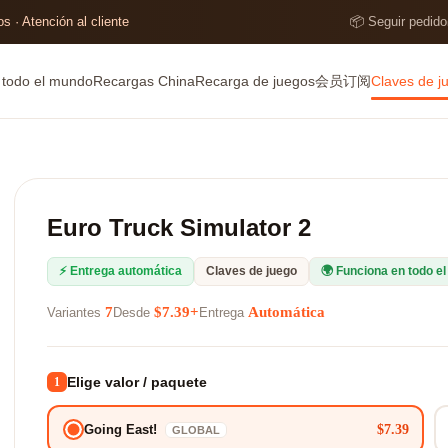
s · Atención al cliente
📦 Seguir pedido
e todo el mundo
Recargas China
Recarga de juegos
会员订阅
Claves de j
Euro Truck Simulator 2
⚡ Entrega automática
Claves de juego
🌍 Funciona en todo e
7
$7.39+
Automática
Variantes
Desde
Entrega
Elige valor / paquete
1
$7.39
Going East!
GLOBAL