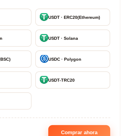
USDT · ERC20(Ethereum)
on
USDT · Solana
(BSC)
USDC · Polygon
USDT-TRC20
Comprar ahora