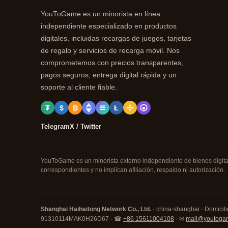
YouToGame es un minorista en línea
independiente especializado en productos
digitales, incluidas recargas de juegos, tarjetas
de regalo y servicios de recarga móvil. Nos
comprometemos con precios transparentes,
pagos seguros, entrega digital rápida y un
soporte al cliente fiable.
₮
$
₿
Ł
Telegram
X / Twitter
YouToGame es un minorista externo independiente de bienes digitale
correspondientes y no implican afiliación, respaldo ni autorización.
Shanghai Haihaitong Network Co., Ltd.
· china·shanghai · Domicilio
91310114MAK0H26D67 · ☎
+86 15611004108
· ✉
mail@youtoga