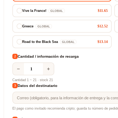
$11.65
Vive la France!
GLOBAL
$12.52
Greece
GLOBAL
$13.14
Road to the Black Sea
GLOBAL
Cantidad / información de recarga
2
−
+
Cantidad 1 ~ 21 · stock 21
Datos del destinatario
3
El pago como invitado recomienda cripto; guarda tu número de pedid