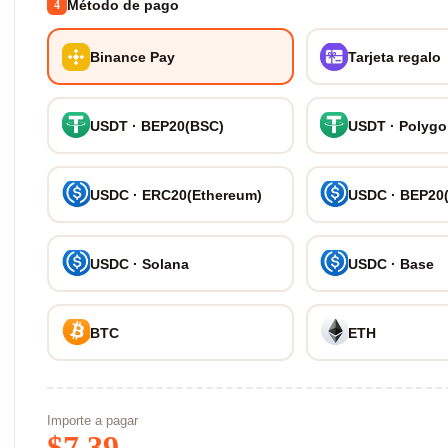
Método de pago
4
Binance Pay
Tarjeta regalo
USDT · BEP20(BSC)
USDT · Polyg
USDC · ERC20(Ethereum)
USDC · BEP20
USDC · Solana
USDC · Base
BTC
ETH
Importe a pagar
$
7.39