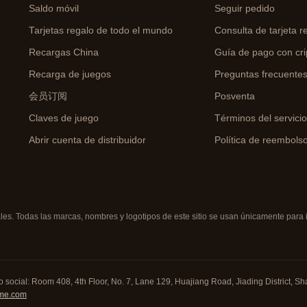
Saldo móvil
Seguir pedido
Tarjetas regalo de todo el mundo
Consulta de tarjeta r
Recargas China
Guía de pago con cri
Recarga de juegos
Preguntas frecuente
会员订阅
Posventa
Claves de juego
Términos del servici
Abrir cuenta de distribuidor
Política de reembols
s. Todas las marcas, nombres y logotipos de este sitio se usan únicamente para id
 social: Room 408, 4th Floor, No. 7, Lane 129, Huajiang Road, Jiading District, Sha
me.com