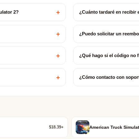
+
lator 2?
¿Cuánto tardaré en recibir 
+
¿Puedo solicitar un reemb
+
¿Qué hago si el código no 
+
¿Cómo contacto con sopor
$18.39+
American Truck Simulat