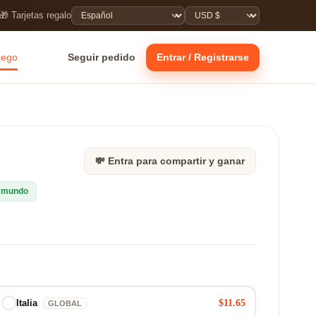
🎁 Tarjetas regalo
uego
Seguir pedido
Entrar / Registrarse
💸 Entra para compartir y ganar
l mundo
$11.65
Italia
GLOBAL