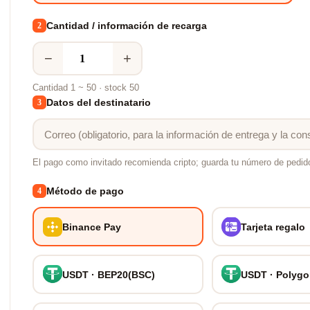
Cantidad / información de recarga
2
−
+
Cantidad 1 ~ 50 · stock 50
Datos del destinatario
3
El pago como invitado recomienda cripto; guarda tu número de pedid
Método de pago
4
Binance Pay
Tarjeta regalo
USDT · BEP20(BSC)
USDT · Polyg