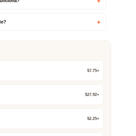
+
funciona?
+
te?
$7.75+
$27.92+
$2.25+