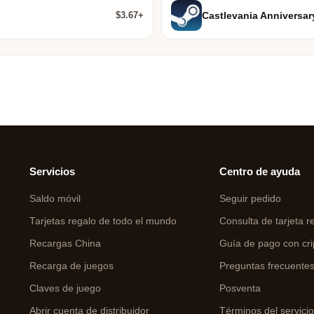
$3.67+
Castlevania Anniversar
Servicios
Centro de ayuda
Saldo móvil
Seguir pedido
Tarjetas regalo de todo el mundo
Consulta de tarjeta r
Recargas China
Guía de pago con cri
Recarga de juegos
Preguntas frecuente
Claves de juego
Posventa
Abrir cuenta de distribuidor
Términos del servici