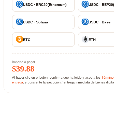
USDC · ERC20(Ethereum)
USDC · BEP20
USDC · Solana
USDC · Base
BTC
ETH
Importe a pagar
$
39.88
Al hacer clic en el botón, confirma que ha leído y acepta los
Términos
entrega
, y consiente la ejecución / entrega inmediata de bienes digita