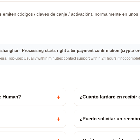
 emiten códigos / claves de canje / activación), normalmente en unos mi
na·shanghai · Processing starts right after payment confirmation (crypto o
rs. Top-ups: Usually within minutes; contact support within 24 hours if not compl
+
me Human?
¿Cuánto tardaré en recibir 
+
¿Puedo solicitar un reemb