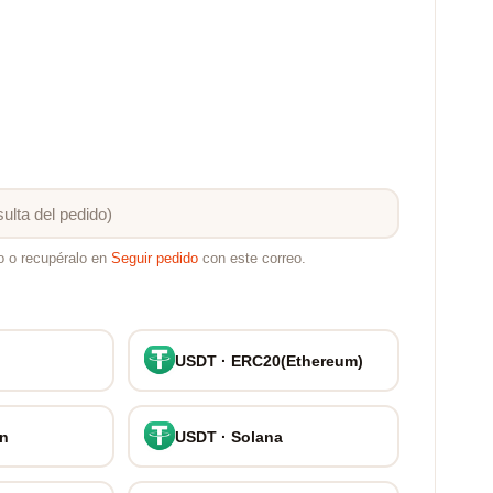
o o recupéralo en
Seguir pedido
con este correo.
USDT · ERC20(Ethereum)
on
USDT · Solana