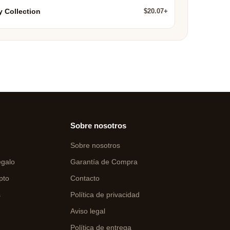
$20.07+
y Collection
Sobre nosotros
Sobre nosotros
egalo
Garantía de Compra
pto
Contacto
s
Política de privacidad
Aviso legal
o
Política de entrega