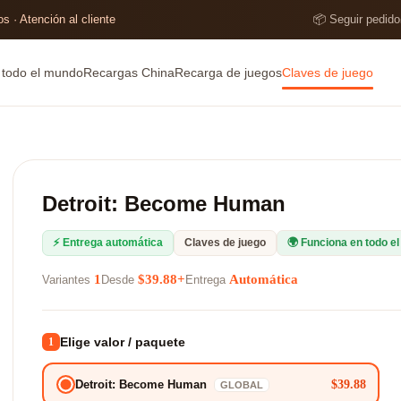
s · Atención al cliente
📦 Seguir pedido
e todo el mundo
Recargas China
Recarga de juegos
Claves de juego
Detroit: Become Human
⚡ Entrega automática
Claves de juego
🌍 Funciona en todo e
1
$39.88+
Automática
Variantes
Desde
Entrega
Elige valor / paquete
1
$39.88
Detroit: Become Human
GLOBAL