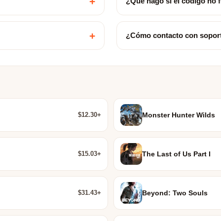
+
¿Qué hago si el código no 
+
¿Cómo contacto con sopor
$12.30+
Monster Hunter Wilds
$15.03+
The Last of Us Part I
$31.43+
Beyond: Two Souls