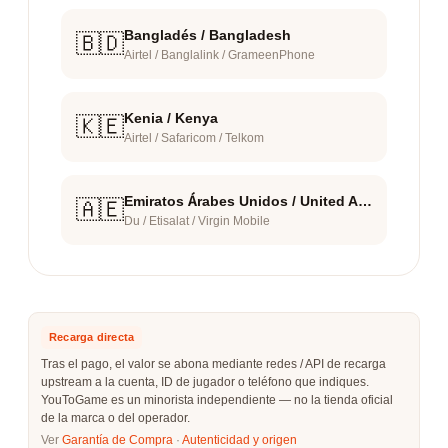
Bangladés / Bangladesh
🇧🇩
Airtel / Banglalink / GrameenPhone
Kenia / Kenya
🇰🇪
Airtel / Safaricom / Telkom
Emiratos Árabes Unidos / United Arab Emirates
🇦🇪
Du / Etisalat / Virgin Mobile
Recarga directa
Tras el pago, el valor se abona mediante redes / API de recarga
upstream a la cuenta, ID de jugador o teléfono que indiques.
YouToGame es un minorista independiente — no la tienda oficial
de la marca o del operador.
Ver
Garantía de Compra
·
Autenticidad y origen