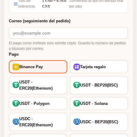
Tipo de
1 USD = 6.7651
,convertido al tipo en tiempo real
referencia
CNY
del sitio
Correo (seguimiento del pedido)
El pago como invitado solo admite cripto. Guarda tu número de pedido
o búscalo por correo.
Pago
Binance Pay
Tarjeta regalo
USDT ·
USDT · BEP20(BSC)
ERC20(Ethereum)
USDT · Polygon
USDT · Solana
USDC ·
USDC · BEP20(BSC)
ERC20(Ethereum)