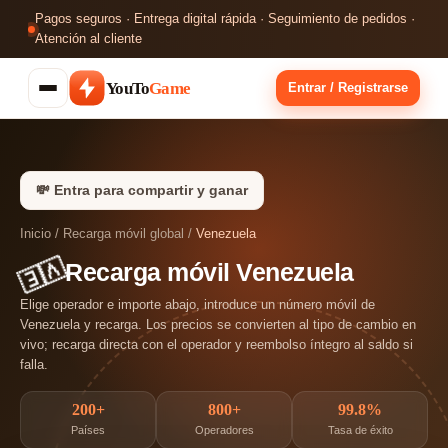
Pagos seguros · Entrega digital rápida · Seguimiento de pedidos ·
Atención al cliente
YouTo
Game
Entrar / Registrarse
💸 Entra para compartir y ganar
Inicio
/
Recarga móvil global
/
Venezuela
Recarga móvil Venezuela
🇻🇪
Elige operador e importe abajo, introduce un número móvil de
Venezuela y recarga. Los precios se convierten al tipo de cambio en
vivo; recarga directa con el operador y reembolso íntegro al saldo si
falla.
200+
800+
99.8%
Países
Operadores
Tasa de éxito