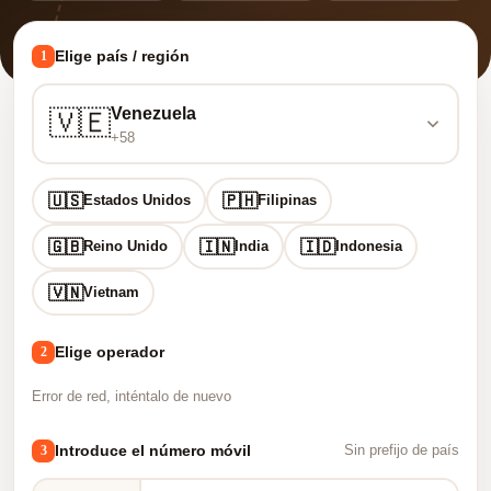
Elige país / región
1
Venezuela
🇻🇪
+58
🇺🇸
🇵🇭
Estados Unidos
Filipinas
🇬🇧
🇮🇳
🇮🇩
Reino Unido
India
Indonesia
🇻🇳
Vietnam
Elige operador
2
Error de red, inténtalo de nuevo
Introduce el número móvil
3
Sin prefijo de país