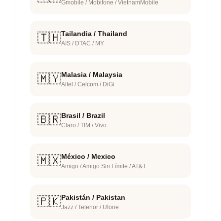
Gmobile / Mobifone / VietnamMobile
Tailandia / Thailand
🇹🇭
AIS / DTAC / MY
Malasia / Malaysia
🇲🇾
Altel / Celcom / DiGi
Brasil / Brazil
🇧🇷
Claro / TIM / Vivo
México / Mexico
🇲🇽
Amigo / Amigo Sin Límite / AT&T
Pakistán / Pakistan
🇵🇰
Jazz / Telenor / Ufone