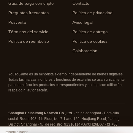
Guía de pago con cripto
Contacto
Preguntas frecuentes
Política de privacidad
Posventa
Aviso legal
Términos del servicio
Política de entrega
Política de reembolso
Política de cookies
Colaboración
YouToGame es un minorista externo independiente de bienes digitales.
Todas las marcas, nombres y logotipos de este sitio se usan únicamente
para identificar los productos correspondientes y no implican afiliación,
respaldo ni autorización.
Shanghai Haihaitong Network Co., Ltd.
· china·shanghai · Domicilio
social: Room 408, 4th Floor, No. 7, Lane 129, Huajiang Road, Jiading
District, Shanghai · N.º de registro: 91310114MAK0H26D67 · ☎
+86
15611004108
· ✉
mail@youtogame.com
Importe a pagar