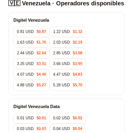
🇻🇪 Venezuela · Operadores disponibles
Digitel Venezuela
0.81 USD
$0.87
1.22 USD
$1.32
1.63 USD
$1.76
2.03 USD
$2.19
2.44 USD
$2.64
2.85 USD
$3.08
3.25 USD
$3.51
3.66 USD
$3.95
4.07 USD
$4.40
4.47 USD
$4.83
4.88 USD
$5.27
5.28 USD
$5.70
Digitel Venezuela Data
0.01 USD
$0.01
0.02 USD
$0.02
0.03 USD
$0.03
0.04 USD
$0.04