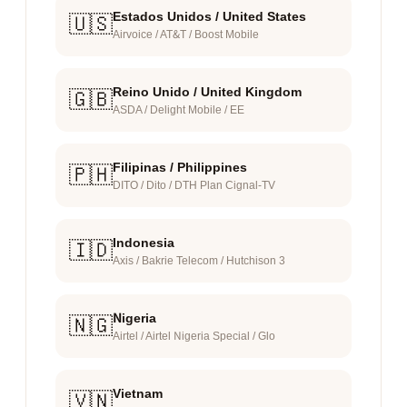
Estados Unidos / United States
🇺🇸
Airvoice / AT&T / Boost Mobile
Reino Unido / United Kingdom
🇬🇧
ASDA / Delight Mobile / EE
Filipinas / Philippines
🇵🇭
DITO / Dito / DTH Plan Cignal-TV
Indonesia
🇮🇩
Axis / Bakrie Telecom / Hutchison 3
Nigeria
🇳🇬
Airtel / Airtel Nigeria Special / Glo
Vietnam
🇻🇳